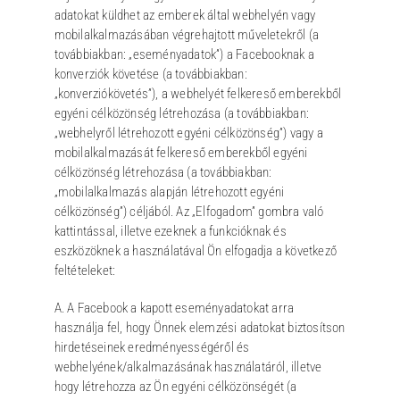
adatokat küldhet az emberek által webhelyén vagy
mobilalkalmazásában végrehajtott műveletekről (a
továbbiakban: „eseményadatok”) a Facebooknak a
konverziók követése (a továbbiakban:
„konverziókövetés”), a webhelyét felkereső emberekből
egyéni célközönség létrehozása (a továbbiakban:
„webhelyről létrehozott egyéni célközönség”) vagy a
mobilalkalmazását felkereső emberekből egyéni
célközönség létrehozása (a továbbiakban:
„mobilalkalmazás alapján létrehozott egyéni
célközönség”) céljából. Az „Elfogadom” gombra való
kattintással, illetve ezeknek a funkcióknak és
eszközöknek a használatával Ön elfogadja a következő
feltételeket:
A. A Facebook a kapott eseményadatokat arra
használja fel, hogy Önnek elemzési adatokat biztosítson
hirdetéseinek eredményességéről és
webhelyének/alkalmazásának használatáról, illetve
hogy létrehozza az Ön egyéni célközönségét (a