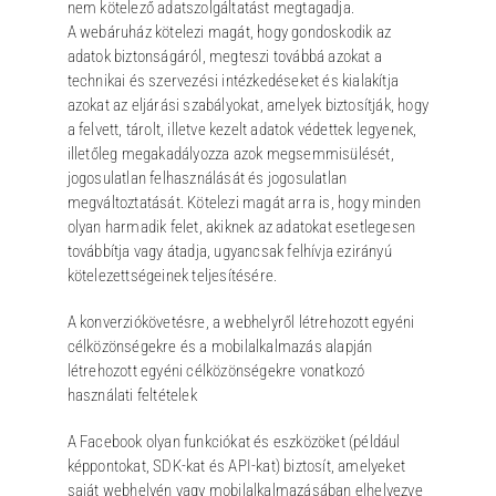
nem kötelező adatszolgáltatást megtagadja.
A webáruház kötelezi magát, hogy gondoskodik az
adatok biztonságáról, megteszi továbbá azokat a
technikai és szervezési intézkedéseket és kialakítja
azokat az eljárási szabályokat, amelyek biztosítják, hogy
a felvett, tárolt, illetve kezelt adatok védettek legyenek,
illetőleg megakadályozza azok megsemmisülését,
jogosulatlan felhasználását és jogosulatlan
megváltoztatását. Kötelezi magát arra is, hogy minden
olyan harmadik felet, akiknek az adatokat esetlegesen
továbbítja vagy átadja, ugyancsak felhívja ezirányú
kötelezettségeinek teljesítésére.
A konverziókövetésre, a webhelyről létrehozott egyéni
célközönségekre és a mobilalkalmazás alapján
létrehozott egyéni célközönségekre vonatkozó
használati feltételek
A Facebook olyan funkciókat és eszközöket (például
képpontokat, SDK-kat és API-kat) biztosít, amelyeket
saját webhelyén vagy mobilalkalmazásában elhelyezve