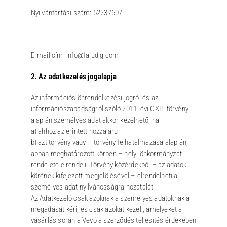
Nyilvántartási szám: 52237607
E-mail cím: info@faludig.com
2. Az adatkezelés jogalapja
Az információs önrendelkezési jogról és az
információszabadságról szóló 2011. évi CXII. törvény
alapján személyes adat akkor kezelhető, ha
a) ahhoz az érintett hozzájárul
b) azt törvény vagy – törvény felhatalmazása alapján,
abban meghatározott körben – helyi önkormányzat
rendelete elrendeli. Törvény közérdekből – az adatok
körének kifejezett megjelölésével – elrendelheti a
személyes adat nyilvánosságra hozatalát.
Az Adatkezelő csak azoknak a személyes adatoknak a
megadását kéri, és csak azokat kezeli, amelyeket a
vásárlás során a Vevő a szerződés teljesítés érdekében