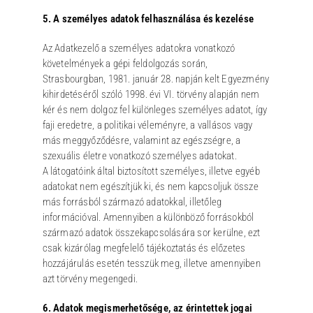
5. A személyes adatok felhasználása és kezelése
Az Adatkezelő a személyes adatokra vonatkozó
követelmények a gépi feldolgozás során,
Strasbourgban, 1981. január 28. napján kelt Egyezmény
kihirdetéséről szóló 1998. évi VI. törvény alapján nem
kér és nem dolgoz fel különleges személyes adatot, így
faji eredetre, a politikai véleményre, a vallásos vagy
más meggyőződésre, valamint az egészségre, a
szexuális életre vonatkozó személyes adatokat.
A látogatóink által biztosított személyes, illetve egyéb
adatokat nem egészítjük ki, és nem kapcsoljuk össze
más forrásból származó adatokkal, illetőleg
információval. Amennyiben a különböző forrásokból
származó adatok összekapcsolására sor kerülne, ezt
csak kizárólag megfelelő tájékoztatás és előzetes
hozzájárulás esetén tesszük meg, illetve amennyiben
azt törvény megengedi.
6. Adatok megismerhetősége, az érintettek jogai