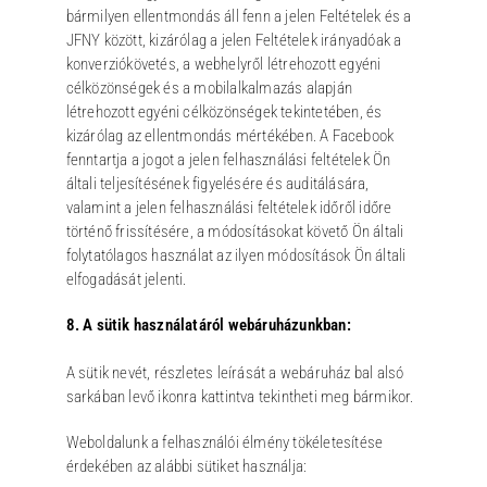
bármilyen ellentmondás áll fenn a jelen Feltételek és a
JFNY között, kizárólag a jelen Feltételek irányadóak a
konverziókövetés, a webhelyről létrehozott egyéni
célközönségek és a mobilalkalmazás alapján
létrehozott egyéni célközönségek tekintetében, és
kizárólag az ellentmondás mértékében. A Facebook
fenntartja a jogot a jelen felhasználási feltételek Ön
általi teljesítésének figyelésére és auditálására,
valamint a jelen felhasználási feltételek időről időre
történő frissítésére, a módosításokat követő Ön általi
folytatólagos használat az ilyen módosítások Ön általi
elfogadását jelenti.
8. A sütik használatáról webáruházunkban:
A sütik nevét, részletes leírását a webáruház bal alsó
sarkában levő ikonra kattintva tekintheti meg bármikor.
Weboldalunk a felhasználói élmény tökéletesítése
érdekében az alábbi sütiket használja: