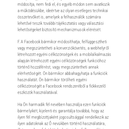
módosítja, nem fedi el, és egyéb módon sem avatkozik
a működésükbe, ideértve az olyan esetleges technikai
összetevőket is, amelyek a felhasználók számára
lehetővé teszik további tájékoztatás vagy választási
lehetőségeket biztosító mechanizmusok elérését.
F. A Facebook bármikor módosíthatja, felfüggesztheti
vagy megszüntetheti a konverziókövetés, a webhelyről
létrehozott egyéni célközönségek és a mobilalkalmazás
alapján létrehozott egyéni célközönségek funkcióhoz
történő hozzáférést, vagy megszüntetheti annak
elérhetőségét. Ön bármikor abbahagyhatja a funkciók
használatát. Ön bármikor törölheti egyéni
célközönségét a Facebook rendszeréből a fiókkezelő
eszközök használatával.
Ha Ön harmadik fél nevében használja ezen funkciók
bármelyikét, kijelenti és garantálja továbbá, hogy az
ilyen fél megbízottjaként jogosultsággal rendelkezik az
ilyen adatoknak az Ő nevükben történő használatára,