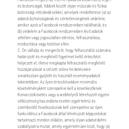
és biztonságát, többek között olyan műszaki és fizikai
biztonsági intézkedésekkel, amelyek rendeltetése (a) az
adatok biztonságának és sértetlenségének védelme,
amikor azok a Facebook rendszereiben találhatók, és
(b) védelem a Facebook rendszereiben lévő adatok
véletlen vagy jogosulatlan elérése, felhasználása,
módosítása vagy közlése ellen.
C. Ön vállalja és megerősíti, hogy felhasználói számára
határozott és megfelelő figyelmet keltő értesítést
helyezett el, illetve megkapta felhasználói megfelelő
hozzájárulását a célzott online hirdetésekre
vonatkozóan gyűjtött és használt eseményadatok
tekintetében. Az ilyen értesítésekben minimális
követelményként szerepelnie kell a következőknek:
Konverziókövetés vagy a webhelyről létrehozott egyéni
célközönség használata esetén egyértelmű és
szembeötlő hivatkozásnak kell szerepelnie az ilyen
funkciókhoz a Facebook által létrehozott képpontokat
tartalmazó minden oldalon, amely olyan adatvédelmi
szabályzatra mutat, amely egyértelműen közli, hogy (a)