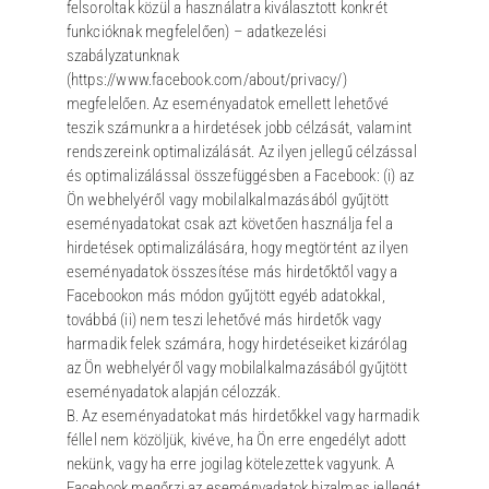
felsoroltak közül a használatra kiválasztott konkrét
funkcióknak megfelelően) – adatkezelési
szabályzatunknak
(https://www.facebook.com/about/privacy/)
megfelelően. Az eseményadatok emellett lehetővé
teszik számunkra a hirdetések jobb célzását, valamint
rendszereink optimalizálását. Az ilyen jellegű célzással
és optimalizálással összefüggésben a Facebook: (i) az
Ön webhelyéről vagy mobilalkalmazásából gyűjtött
eseményadatokat csak azt követően használja fel a
hirdetések optimalizálására, hogy megtörtént az ilyen
eseményadatok összesítése más hirdetőktől vagy a
Facebookon más módon gyűjtött egyéb adatokkal,
továbbá (ii) nem teszi lehetővé más hirdetők vagy
harmadik felek számára, hogy hirdetéseiket kizárólag
az Ön webhelyéről vagy mobilalkalmazásából gyűjtött
eseményadatok alapján célozzák.
B. Az eseményadatokat más hirdetőkkel vagy harmadik
féllel nem közöljük, kivéve, ha Ön erre engedélyt adott
nekünk, vagy ha erre jogilag kötelezettek vagyunk. A
Facebook megőrzi az eseményadatok bizalmas jellegét