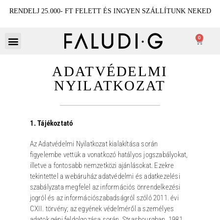
RENDELJ 25.000- FT FELETT ÉS INGYEN SZÁLLÍTUNK NEKED
0
ADATVÉDELMI
NYILATKOZAT
1. Tájékoztató
Az Adatvédelmi Nyilatkozat kialakítása során
figyelembe vettük a vonatkozó hatályos jogszabályokat,
illetve a fontosabb nemzetközi ajánlásokat. Ezekre
tekintettel a webáruház adatvédelmi és adatkezelési
szabályzata megfelel az információs önrendelkezési
jogról és az információszabadságról szóló 2011. évi
CXII. törvény; az egyének védelméről a személyes
adatok gépi feldolgozása során, Strasbourgban, 1981.