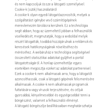
és nem kapcsoljuk össze a látogató személyével.
Cookie-k (sütik) használatáról
A cookie-k olyan egyedi látogatóazonosítók, melyek a
szolgáltatást igénybe vevő számítógépének
merevlemezén tárolásra kerülnek. Ez a technológia
segít abban, hogy az üzemeltető jobban a felhasználók
viselkedését, megmutatják, hogy a weboldal melyik
részét látogatták, továbbá hozzájárulnak a reklámok és
keresések hatékonyságának növeléséhez és
méréséhez. A webáruház e technológia segítségével
összesített statisztikai adatokat gyűjthet a portál
látogatottságáról. A honlap üzemeltetője egyes
esetekben megosztja ezeket az adatokat partnereivel.
Ezek a cookie-k nem alkalmasak arra, hogy a látogatót
azonosíthassák, csak a látogató gépének felismerésére
alkalmasak. A cookie-k nem alkalmasak programok
futtatására vagy vírusok terjesztésére, és céljuk
gyorsabbá, kényelmesebbé és egységesebbé tenni a
böngészést, valamint a felhasználói élményt.
A látogató böngészője beállításaiban meghatározhatja