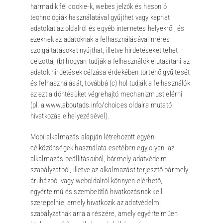
harmadik fél cookie-k, webes jelzők és hasonló
technológiák használatával gyűjthet vagy kaphat
adatokat az oldalról és egyéb internetes helyekről, és
ezeknek az adatoknak a felhasználásával mérési
szolgáltatásokat nyújthat, illetve hirdetéseket tehet
célzottá, (b) hogyan tudják a felhasználók elutasítani az
adatok hirdetések célzása érdekében történő gyűjtését
és felhasználását, továbbá (c) hol tudják a felhasználók
az ezt a döntésüket végrehajtó mechanizmust elérni
(pl. a www.aboutads.info/choices oldalra mutató
hivatkozás elhelyezésével).
Mobilalkalmazás alapján létrehozott egyéni
célközönségek használata esetében egy olyan, az
alkalmazás beállításaiból, bármely adatvédelmi
szabályzatból, illetve az alkalmazást terjesztő bármely
áruházból vagy weboldalról könnyen elérhető,
egyértelmű és szembeötlő hivatkozásnak kell
szerepelnie, amely hivatkozik az adatvédelmi
szabályzatnak arra a részére, amely egyértelműen