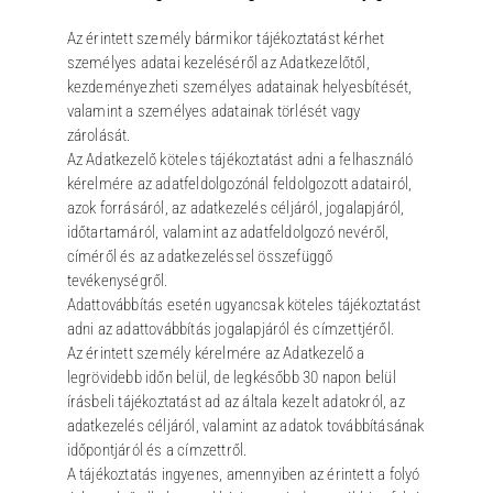
Az érintett személy bármikor tájékoztatást kérhet
személyes adatai kezeléséről az Adatkezelőtől,
kezdeményezheti személyes adatainak helyesbítését,
valamint a személyes adatainak törlését vagy
zárolását.
Az Adatkezelő köteles tájékoztatást adni a felhasználó
kérelmére az adatfeldolgozónál feldolgozott adatairól,
azok forrásáról, az adatkezelés céljáról, jogalapjáról,
időtartamáról, valamint az adatfeldolgozó nevéről,
címéről és az adatkezeléssel összefüggő
tevékenységről.
Adattovábbítás esetén ugyancsak köteles tájékoztatást
adni az adattovábbítás jogalapjáról és címzettjéről.
Az érintett személy kérelmére az Adatkezelő a
legrövidebb időn belül, de legkésőbb 30 napon belül
írásbeli tájékoztatást ad az általa kezelt adatokról, az
adatkezelés céljáról, valamint az adatok továbbításának
időpontjáról és a címzettről.
A tájékoztatás ingyenes, amennyiben az érintett a folyó