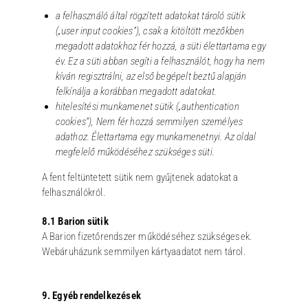
a felhasználó által rögzített adatokat tároló sütik
(„user input cookies”),
csak a kitöltött mezőkben
megadott adatokhoz fér hozzá, a süti élettartama egy
év. Ez a süti abban segíti a felhasználót, hogy ha nem
kíván regisztrálni, az első begépelt beztű alapján
felkínálja a korábban megadott adatokat.
hitelesítési munkamenet sütik („authentication
cookies”),
Nem fér hozzá semmilyen személyes
adathoz. Élettartama egy munkamenetnyi. Az oldal
megfelelő működéséhez szükséges süti.
A fent feltüntetett sütik nem gyűjtenek adatokat a
felhasználókról.
8.1 Barion sütik
A Barion fizetőrendszer működéséhez szükségesek.
Webáruházunk semmilyen kártyaadatot nem tárol.
9. Egyéb rendelkezések