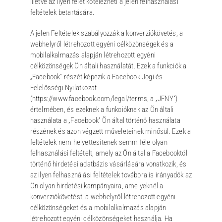
illetve az ilyen felet kötelezheti a jelen felhasználási
feltételek betartására.
A jelen Feltételek szabályozzák a konverziókövetés, a
webhelyről létrehozott egyéni célközönségek és a
mobilalkalmazás alapján létrehozott egyéni
célközönségek Ön általi használatát. Ezek a funkciók a
„Facebook” részét képezik a Facebook Jogi és
Felelősségi Nyilatkozat
(https://www.facebook.com/legal/terms, a „JFNY”)
értelmében, és ezeknek a funkcióknak az Ön általi
használata a „Facebook” Ön által történő használata
részének és azon végzett műveleteinek minősül. Ezek a
feltételek nem helyettesítenek semmiféle olyan
felhasználási feltételt, amely az Ön által a Facebooktól
történő hirdetési adatbázis vásárlására vonatkozik, és
az ilyen felhasználási feltételek továbbra is irányadók az
Ön olyan hirdetési kampányaira, amelyeknél a
konverziókövetést, a webhelyről létrehozott egyéni
célközönségeket és a mobilalkalmazás alapján
létrehozott egyéni célközönségeket használja. Ha