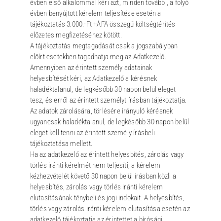
évben első alkalommal kéri azt, minden további, a folyó
évben benyújtott kérelem teljesítése esetén a
tájékoztatás 3.000.-Ft +ÁFA összegű költségtérítés
előzetes megfizetéséhez kötött.
A tájékoztatás megtagadását csak a jogszabályban
előírt esetekben tagadhatja meg az Adatkezelő.
Amennyiben az érintett személy adatainak
helyesbítését kéri, az Adatkezelő a kérésnek
haladéktalanul, de legkésőbb 30 napon belül eleget
tesz, és erről az érintett személyt írásban tájékoztatja.
Az adatok zárolására, törlésére irányuló kérésnek
ugyancsak haladéktalanul, de legkésőbb 30 napon belül
eleget kell tenni az érintett személy írásbeli
tájékoztatása mellett.
Ha az adatkezelő az érintett helyesbítés, zárolás vagy
törlés iránti kérelmét nem teljesíti, a kérelem
kézhezvételét követő 30 napon belül írásban közli a
helyesbítés, zárolás vagy törlés iránti kérelem
elutasításának ténybeli és jogi indokait. A helyesbítés,
törlés vagy zárolás iránti kérelem elutasítása esetén az
adatkezelő tájékoztatja az érintettet a bírósági