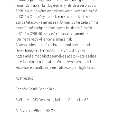
január 28. napján kelt Egyezmény kihirdetéséről szóló
1998. évi VI. törvény; az elektronikus hírközlésről szóló
2003. évi C. törvény; az elektronikus kereskedelmi
szolgáltatások, valamint az információs társadalommal
összefüggő szolgáltatások egyes kérdéseiről szóló
2001. évi CVIII. törvény előírásainak, valamint az
“Online Privacy Alliance” ajánlásainak.
A weboldalon történő regisztrálással, vásárlással,
illetve hírlevélre történő feliratkozással a Vevő
hozzájárul a megadott személyes adatok kezeléséhez
és elfogadja az adatgyűjtés és a személyes adatok
kezelésére vonatkozó jelen nyilatkozatban foglaltakat.
Adatkezelő:
Cégnév: Faludi Gabriella ev
Székhely: 4033 Debrecen, Köleséri Sámuel u. 32.
Adószám: 58969940-0- 29