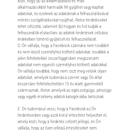
közli, hogy (a) az alkalmazásból és más
alkalmazásokból harmadik fél gyűjthet vagy kaphat
adatokat, és ezeknek az adatoknak a felhasználásával
mérési szolgáltatásokat nyújthat, illetve hirdetéseket
tehet célzottá, valamint (b) hogyan és hol tudják a
felhasználók elutasítani az adatok hirdetések célzása
érdekében történő gyűjtését és felhasználását.
D. Ön vállalja, hogy a Facebook számára nem továbbít
és nem közöl személyhez köthető adatokat, továbbá a
jelen feltételekkel összefüggésben megszerzett
adatokat nem egyesíti személyhez köthető adatokkal.
Ön vállalja továbbá, hogy nem oszt meg velünk olyan
adatokat, amelyek tudomása szerint vagy Ön által
ésszerűen feltételezhetően 13 év alatti gyermektől
származnak, illetve amelyek az egészségügyi, pénzügyi
vagy egyéb érzékeny adatok kategóriáiba tartoznak.
E. Ön tudomásul veszi, hogy a Facebook az Ön
hirdetéseiben vagy azok körül értesítést helyezhet el,
amely közli, hogy a hirdetés célzott jellegű, és Ön
vállalja, hogy az ilyen jellegű értesítéseket nem