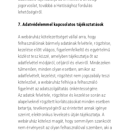
jogorvoslat, továbbá a Hatósághoz fordulás
lehetőségéről.
7. Adatvédelemmel kapcsolatos tájékoztatások
A webáruház kötelezettséget vállal arra, hogy
felhasználóinak bármely adatának felvétele, rögzítése,
kezelése előtt világos, figyelemfelkeltő és egyértelmű
közlést tesz közzé, amelyben tájékoztatja őt az
adatfelvétel módjáról, céljáról és elveiről. Mindezeken
túlmenően, minden olyan esetben, amikor az
adatfelvételt, kezelést, rögzítést nem jogszabály teszi
kötelezővé, a webáruház felhívja a felhasználó
figyelmét az adatszolgáltatás önkéntességére.
Az adatok felvétele, rögzítése és kezelése során az
alapelveknél rögzített korlátozásokat minden esetben
betartja, tevékenységéről az érintettet annak igénye
szerint, elektronikus levelezés útján tájékoztatja. A
webáruház kötelezi magát, hogy semmilyen szankciót
nem érvényesít az olyan felhasználóval szemben, aki a