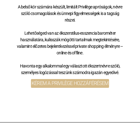
A belső kör számára készült, limitált Privilège apróságok, névre
szóló csomagolások és ünnepi figyelmességek is a tagság
részei.
Lehetőséged van az ékszerstílus-esszencia barométer
használatára, kulisszák mögötti tartalmak megtekintésére,
valamint előzetes bejelentkezéssel private shopping élményre –
online és offline.
Havonta egy alkalommal egy választott ékszertnévre szóló,
személyes logózással teszünk számodra igazán egyedivé.
KÉREM A PRIVILÈGE HOZZÁFÉRÉSEM