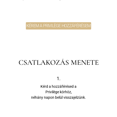
KÉREM A PRIVILÈGE HOZZÁFÉRÉSEM
CSATLAKOZÁS MENETE
1.
Kérd a hozzáférésed a
Privilège körhöz,
néhány napon belül visszajelzünk.