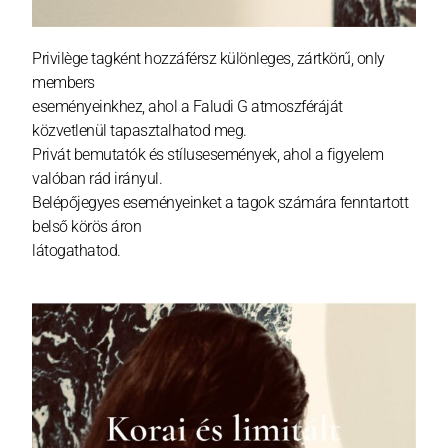
Privilège tagként hozzáférsz különleges, zártkörű, only
members
eseményeinkhez, ahol a Faludi G atmoszféráját
közvetlenül tapasztalhatod meg.
Privát bemutatók és stílusesemények, ahol a figyelem
valóban rád irányul.
Belépőjegyes eseményeinket a tagok számára fenntartott
belső körös áron
látogathatod.