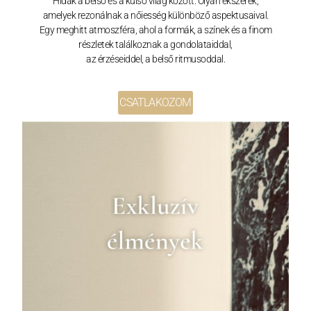
Hidak a belső és a külső világ között. Olyan ékszerek,
amelyek rezonálnak a nőiesség különböző aspektusaival.
Egy meghitt atmoszféra, ahol a formák, a színek és a finom
részletek találkoznak a gondolataiddal,
az érzéseiddel, a belső ritmusoddal.
CSATLAKOZOM