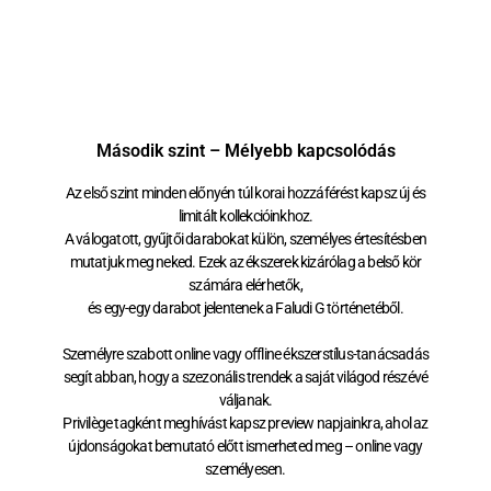
Második szint – Mélyebb kapcsolódás
Az első szint minden előnyén túl korai hozzáférést kapsz új és
limitált kollekcióinkhoz.
A válogatott, gyűjtői darabokat külön, személyes értesítésben
mutatjuk meg neked. Ezek az ékszerek kizárólag a belső kör
számára elérhetők,
és egy-egy darabot jelentenek a Faludi G történetéből.
Személyre szabott online vagy offline ékszerstílus-tanácsadás
segít abban, hogy a szezonális trendek a saját világod részévé
váljanak.
Privilège tagként meghívást kapsz preview napjainkra, ahol az
újdonságokat bemutató előtt ismerheted meg – online vagy
személyesen.