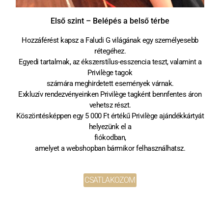
Első szint – Belépés a belső térbe
Hozzáférést kapsz a Faludi G világának egy személyesebb
rétegéhez.
Egyedi tartalmak, az ékszerstílus-esszencia teszt, valamint a
Privilège tagok
számára meghirdetett események várnak.
Exkluzív rendezvényeinken Privilège tagként bennfentes áron
vehetsz részt.
Köszöntésképpen egy 5 000 Ft értékű Privilège ajándékkártyát
helyezünk el a
fiókodban,
amelyet a webshopban bármikor felhasználhatsz.
CSATLAKOZOM