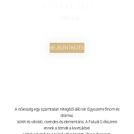
PRIVILÈGE
CIRCLE
BEJELENTKEZÉS
A nőiesség egy számtalan rétegből álló tér. Egyszerre finom és
drámai,
sötét és vibráló, csendes és elementáris. A Faludi G ékszerei
ennek a térnek a kivetülései.