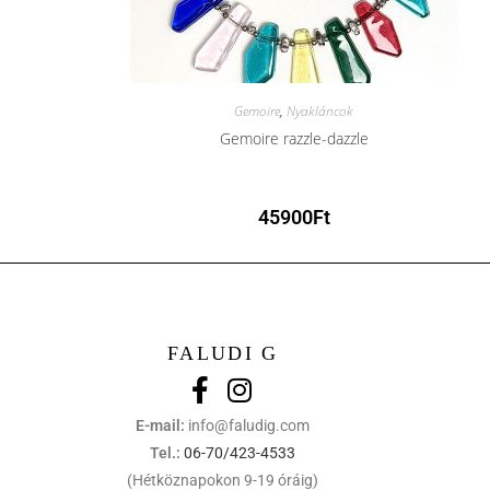
Gemoire
,
Nyakláncok
Gemoire razzle-dazzle
45900
Ft
FALUDI G
E-mail:
info@faludig.com
Tel.:
06-70/423-4533
(Hétköznapokon 9-19 óráig)