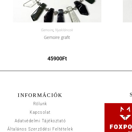
Gemoire
,
Nyakláncok
Gemoire grafit
45900
Ft
INFORMÁCIÓK
Rólunk
Kapcsolat
Adatvédelmi Tájékoztató
Általános Szerződési Feltételek