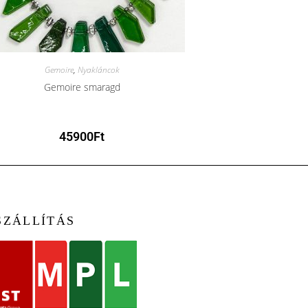
Gemoire
,
Nyakláncok
Gemoire smaragd
45900
Ft
SZÁLLÍTÁS