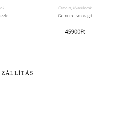
cok
Gemoire
,
Nyakláncok
azzle
Gemoire smaragd
45900
Ft
SZÁLLÍTÁS