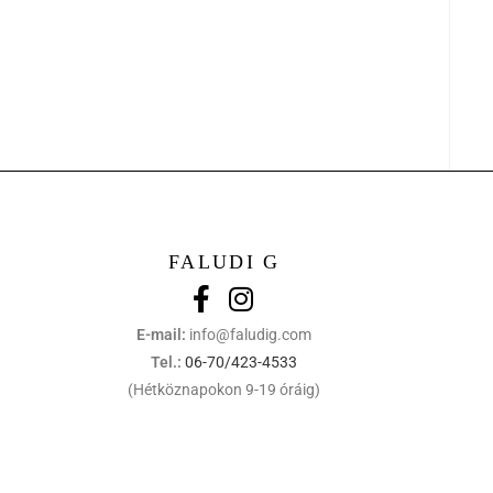
FALUDI G
E-mail:
info@faludig.com
Tel.:
06-70/423-4533
(Hétköznapokon 9-19 óráig)