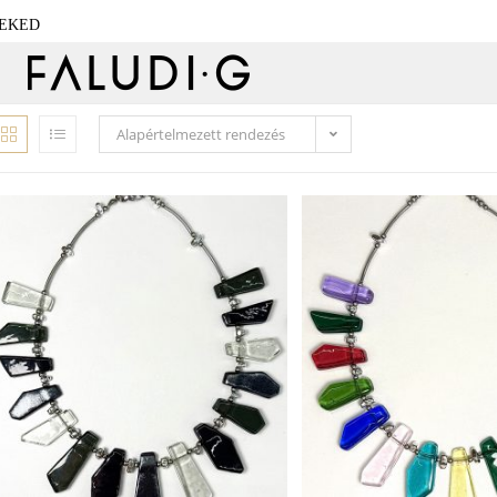
NEKED
Alapértelmezett rendezés