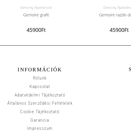
Gemoire
,
Nyakláncok
Gemoire
,
Nyaklán
Gemoire grafit
Gemoire razzle-d
45900
Ft
45900
Ft
INFORMÁCIÓK
Rólunk
Kapcsolat
Adatvédelmi Tájékoztató
Általános Szerződési Feltételek
Cookie Tájékoztató
Garancia
Impresszum