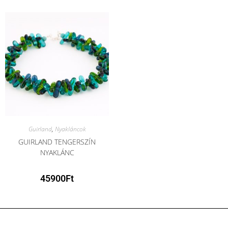
Guirland
,
Nyakláncok
GUIRLAND TENGERSZÍN
NYAKLÁNC
45900
Ft