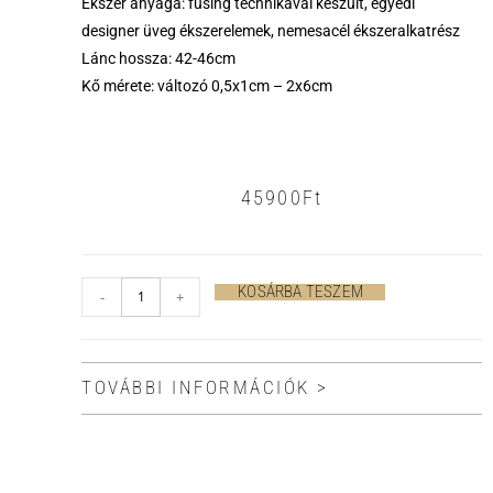
Ékszer anyaga: fusing technikával készült, egyedi
designer üveg ékszerelemek, nemesacél ékszeralkatrész
Lánc hossza: 42-46cm
Kő mérete: változó 0,5x1cm – 2x6cm
45900
Ft
KOSÁRBA TESZEM
-
+
TOVÁBBI INFORMÁCIÓK >