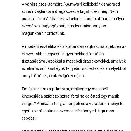
A varázslatos Gemoire [ʒə.mwar] kollekciónk smaragd
színű nyaklánca a drágakövek világát idézi meg. Nem
pusztán formájában és színeiben, hanem abban a mélyen
személyes ragyogásban, amelyet mindannyian
magunkban hordozunk.
A modern esztétika és a kortárs anyaghasználat ebben az
ékszerünkben egyesül a gyermekkori fantázia
tisztaságával, azokkal a mesebeli drágakövekkel, amelyek
az elvarázsolt kastélyok fényéből születtek, és amelyekből
annyi történet, titok és ígéret rejlett.
Emlékszel arra a pillanatra, amikor egy mesebeli
kincsesláda szikrázó színei feltártak előtted egy másik
világot? Amikor a fény, a hangok és a váratlan élmények
együtt varázsoltak a szemed elé könnyed, izgalmas
csodát?