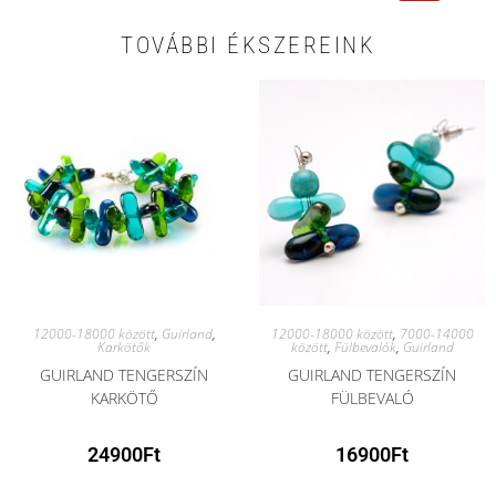
TOVÁBBI ÉKSZEREINK
12000-18000 között
,
Guirland
,
12000-18000 között
,
7000-14000
Karkötők
között
,
Fülbevalók
,
Guirland
GUIRLAND TENGERSZÍN
GUIRLAND TENGERSZÍN
KARKÖTŐ
FÜLBEVALÓ
24900
Ft
16900
Ft