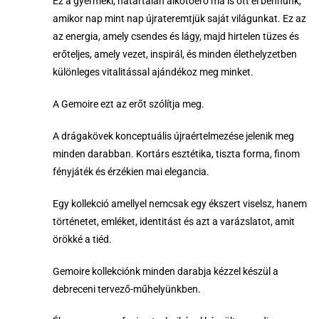
Ez a gyermeki, határtalan alkotóerő ma is ott él bennünk,
amikor nap mint nap újrateremtjük saját világunkat. Ez az
az energia, amely csendes és lágy, majd hirtelen tüzes és
erőteljes, amely vezet, inspirál, és minden élethelyzetben
különleges vitalitással ajándékoz meg minket.
A Gemoire ezt az erőt szólítja meg.
A drágakövek konceptuális újraértelmezése jelenik meg
minden darabban. Kortárs esztétika, tiszta forma, finom
fényjáték és érzékien mai elegancia.
Egy kollekció amellyel nemcsak egy ékszert viselsz, hanem
történetet, emléket, identitást és azt a varázslatot, amit
örökké a tiéd.
Gemoire kollekciónk minden darabja kézzel készül a
debreceni tervező-műhelyünkben.