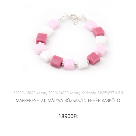
12000-18000 között
,
7000-14000 között
,
Karkötők
,
MARRAKESH 2.0
MARRAKESH 2.0 MÁLYVA-RÓZSASZÍN-FEHÉR KARKÖTŐ
18900
Ft