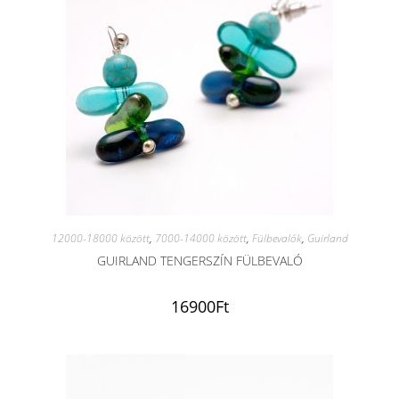
12000-18000 között
,
7000-14000 között
,
Fülbevalók
,
Guirland
GUIRLAND TENGERSZÍN FÜLBEVALÓ
16900
Ft