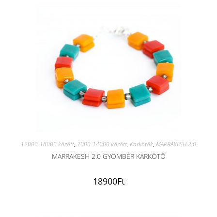
12000-18000 között
,
7000-14000 között
,
Karkötők
,
MARRAKESH 2.0
MARRAKESH 2.0 GYÖMBÉR KARKÖTŐ
18900
Ft