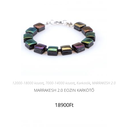
12000-18000 között
,
7000-14000 között
,
Karkötők
,
MARRAKESH 2.0
MARRAKESH 2.0 EOZIN KARKÖTŐ
18900
Ft