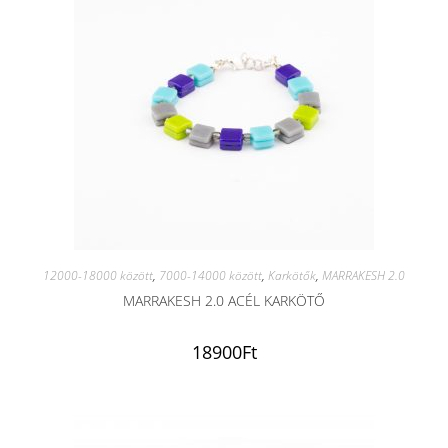
12000-18000 között
,
7000-14000 között
,
Karkötők
,
MARRAKESH 2.0
MARRAKESH 2.0 ACÉL KARKÖTŐ
18900
Ft