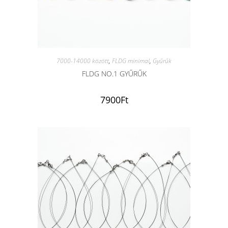
7000-14000 között
,
FLDG minimal
,
Gyűrűk
FLDG NO.1 GYŰRŰK
7900
Ft