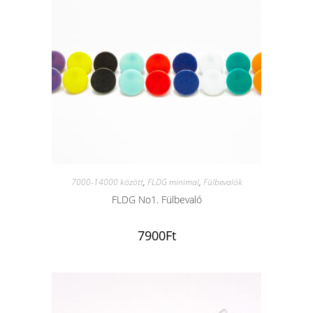
7000-14000 között
,
FLDG minimal
,
Fülbevalók
FLDG No1. Fülbevaló
7900
Ft