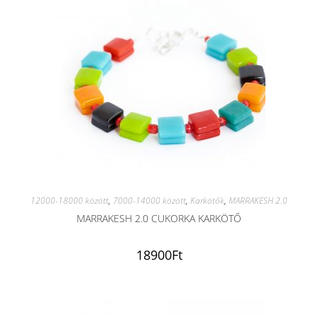
12000-18000 között
,
7000-14000 között
,
Karkötők
,
MARRAKESH 2.0
MARRAKESH 2.0 CUKORKA KARKÖTŐ
18900
Ft