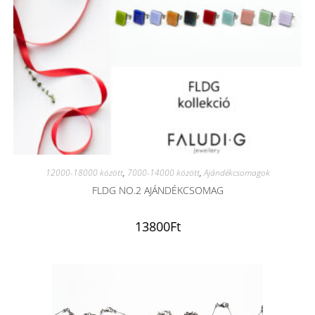
12000-18000 között
,
7000-14000 között
,
Ajándékcsomagok
FLDG NO.2 AJÁNDÉKCSOMAG
13800
Ft