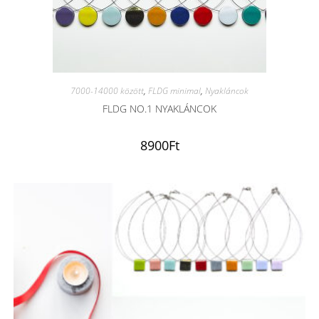
7000-14000 között
,
FLDG minimal
,
Nyakláncok
FLDG NO.1 NYAKLÁNCOK
8900
Ft