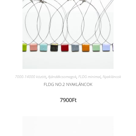
7000-14000 között
,
Ajándékcsomagok
,
FLDG minimal
,
Nyakláncok
FLDG NO.2 NYAKLÁNCOK
7900
Ft