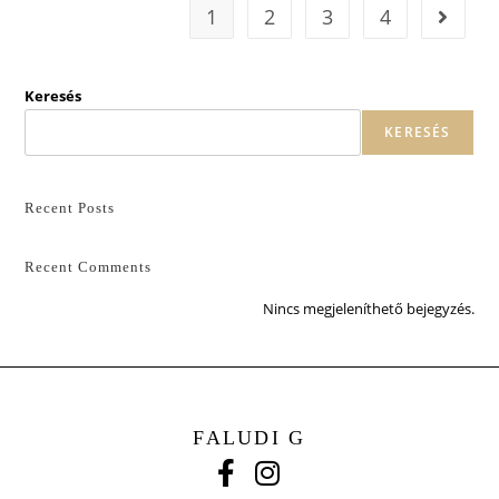
1
2
3
4
Keresés
KERESÉS
Recent Posts
Recent Comments
Nincs megjeleníthető bejegyzés.
FALUDI G