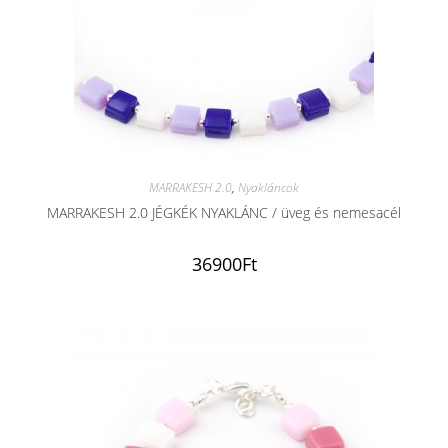
MARRAKESH 2.0
,
Nyakláncok
MARRAKESH 2.0 JÉGKÉK NYAKLÁNC / üveg és nemesacél
36900
Ft