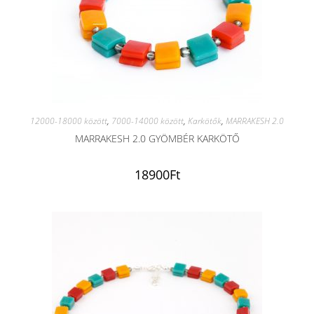
12000-18000 között
,
7000-14000 között
,
Karkötők
,
MARRAKESH 2.0
MARRAKESH 2.0 GYÖMBÉR KARKÖTŐ
18900
Ft