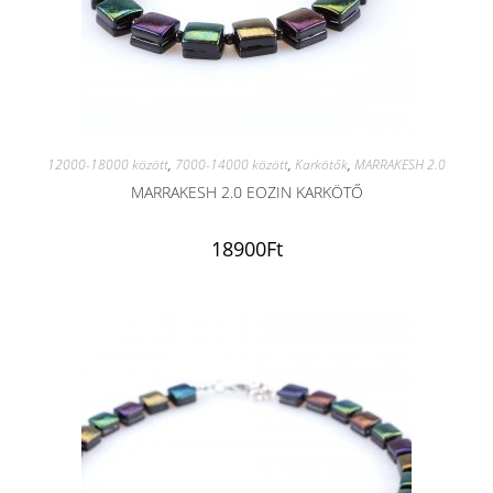
12000-18000 között
,
7000-14000 között
,
Karkötők
,
MARRAKESH 2.0
MARRAKESH 2.0 EOZIN KARKÖTŐ
18900
Ft