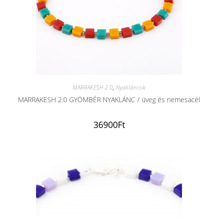
MARRAKESH 2.0
,
Nyakláncok
MARRAKESH 2.0 GYÖMBÉR NYAKLÁNC / üveg és nemesacél
36900
Ft