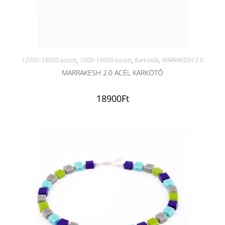
12000-18000 között
,
7000-14000 között
,
Karkötők
,
MARRAKESH 2.0
MARRAKESH 2.0 ACÉL KARKÖTŐ
18900
Ft