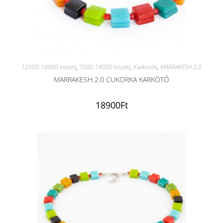
12000-18000 között
,
7000-14000 között
,
Karkötők
,
MARRAKESH 2.0
MARRAKESH 2.0 CUKORKA KARKÖTŐ
18900
Ft