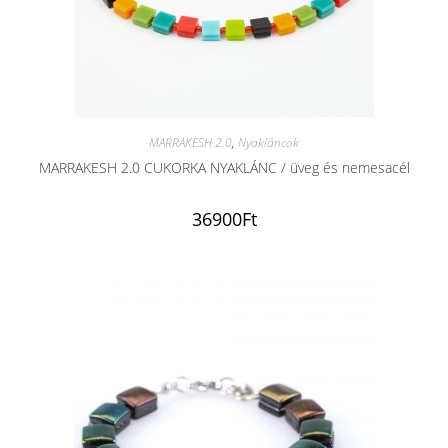
MARRAKESH 2.0
,
Nyakláncok
MARRAKESH 2.0 CUKORKA NYAKLÁNC / üveg és nemesacél
36900
Ft