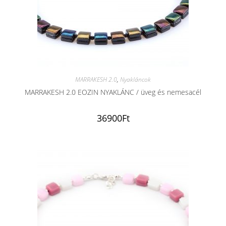
MARRAKESH 2.0
,
Nyakláncok
MARRAKESH 2.0 EOZIN NYAKLÁNC / üveg és nemesacél
36900
Ft