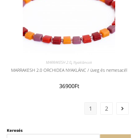
MARRAKESH 2.0
,
Nyakláncok
MARRAKESH 2.0 ORCHIDEA NYAKLÁNC / üveg és nemesacél
36900
Ft
1
2
Keresés