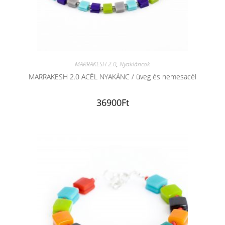
MARRAKESH 2.0
,
Nyakláncok
MARRAKESH 2.0 ACÉL NYAKÁNC / üveg és nemesacél
36900
Ft