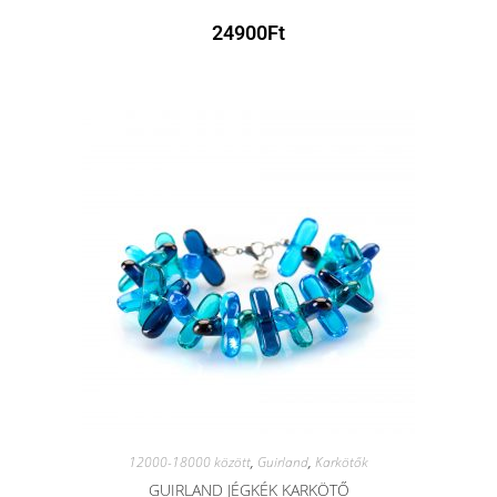
24900
Ft
12000-18000 között
,
Guirland
,
Karkötők
GUIRLAND JÉGKÉK KARKÖTŐ