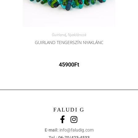
Guirland
,
Nyakláncok
GUIRLAND TENGERSZÍN NYAKLÁNC
45900
Ft
FALUDI G
E-mail:
info@faludig.com
Tel.:
06-70/423-4533