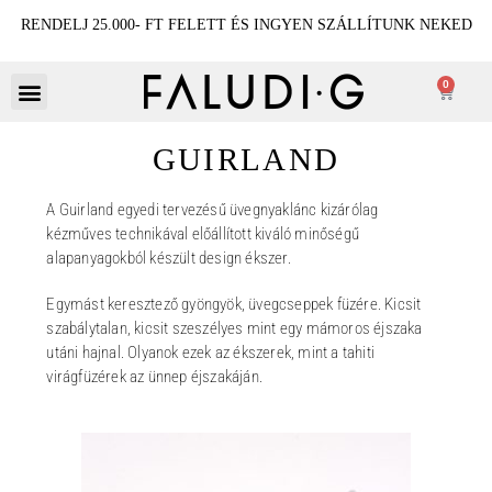
RENDELJ 25.000- FT FELETT ÉS INGYEN SZÁLLÍTUNK NEKED
0
GUIRLAND
A Guirland egyedi tervezésű üvegnyaklánc kizárólag
kézműves technikával előállított kiváló minőségű
alapanyagokból készült design ékszer.
Egymást keresztező gyöngyök, üvegcseppek füzére. Kicsit
szabálytalan, kicsit szeszélyes mint egy mámoros éjszaka
utáni hajnal. Olyanok ezek az ékszerek, mint a tahiti
virágfüzérek az ünnep éjszakáján.