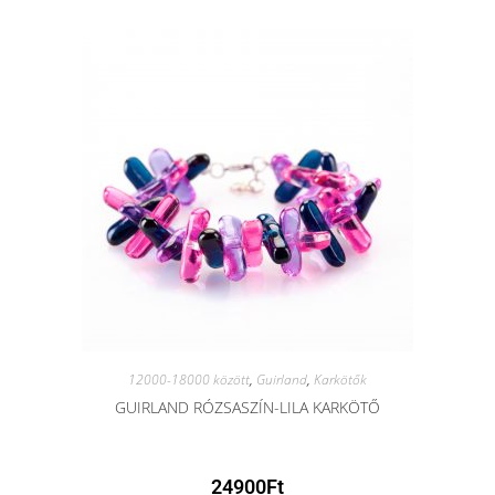
12000-18000 között
,
Guirland
,
Karkötők
GUIRLAND RÓZSASZÍN-LILA KARKÖTŐ
24900
Ft