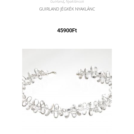
Guirland
,
Nyakláncok
GUIRLAND JÉGKÉK NYAKLÁNC
45900
Ft