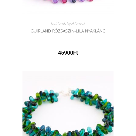
Guirland
,
Nyakláncok
GUIRLAND RÓZSASZÍN-LILA NYAKLÁNC
45900
Ft