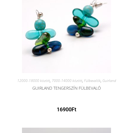
12000-18000 között
,
7000-14000 között
,
Fülbevalók
,
Guirland
GUIRLAND TENGERSZÍN FÜLBEVALÓ
16900
Ft