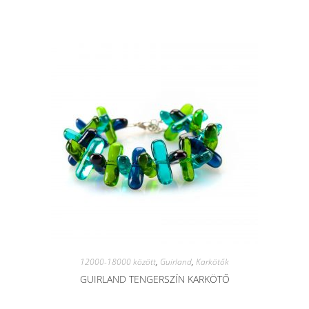
12000-18000 között
,
Guirland
,
Karkötők
GUIRLAND TENGERSZÍN KARKÖTŐ