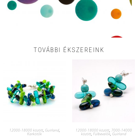
TOVÁBBI ÉKSZEREINK
12000-18000 között
,
Guirland
,
12000-18000 között
,
7000-14000
Karkötők
között
,
Fülbevalók
,
Guirland