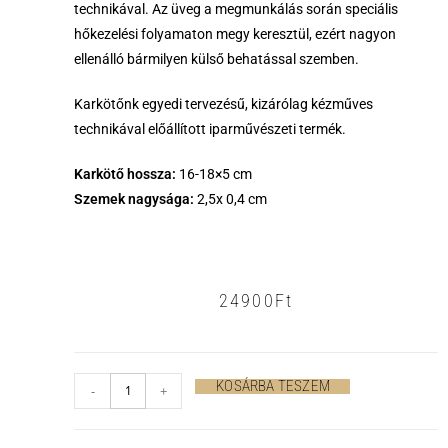
technikával. Az üveg a megmunkálás során speciális
hőkezelési folyamaton megy keresztül, ezért nagyon
ellenálló bármilyen külső behatással szemben.
Karkötőnk egyedi tervezésű, kizárólag kézműves
technikával előállított iparművészeti termék.
Karkötő hossza:
16-18×5 cm
Szemek nagysága:
2,5x 0,4 cm
24900
Ft
KOSÁRBA TESZEM
-
+