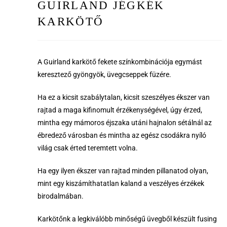
GUIRLAND JÉGKÉK
KARKÖTŐ
A Guirland karkötő fekete színkombinációja egymást
keresztező gyöngyök, üvegcseppek füzére.
Ha ez a kicsit szabálytalan, kicsit szeszélyes ékszer van
rajtad a maga kifinomult érzékenységével, úgy érzed,
mintha egy mámoros éjszaka utáni hajnalon sétálnál az
ébredező városban és mintha az egész csodákra nyíló
világ csak érted teremtett volna.
Ha egy ilyen ékszer van rajtad minden pillanatod olyan,
mint egy kiszámíthatatlan kaland a veszélyes érzékek
birodalmában.
Karkötőnk a legkiválóbb minőségű üvegből készült fusing