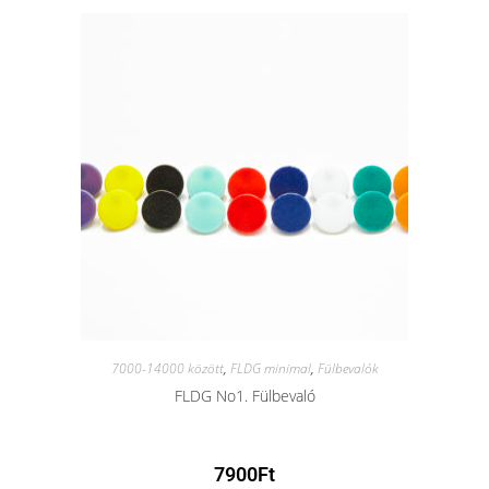
7000-14000 között
,
FLDG minimal
,
Fülbevalók
FLDG No1. Fülbevaló
7900
Ft