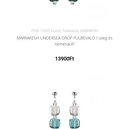
7000-14000 között
,
Fülbevalók
,
MARRAKESH
MARRAKESH UNDERSEA DROP FÜLBEVALÓ / üveg és
nemesacél
13900
Ft