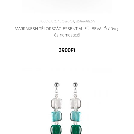
7000 alatt
,
Fülbevalók
,
MARRAKESH
MARRAKESH TÉLORSZÁG ESSENTIAL FÜLBEVALÓ / üveg
és nemesacél
3900
Ft