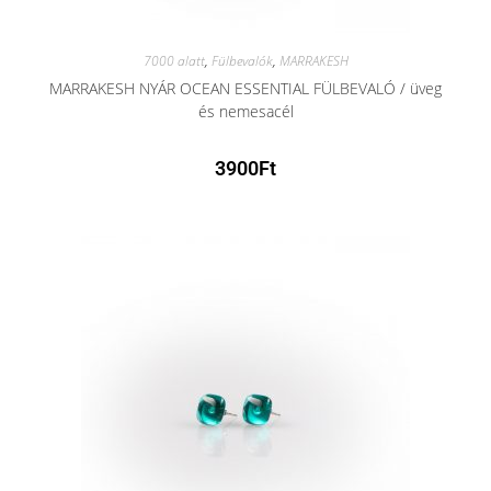
7000 alatt
,
Fülbevalók
,
MARRAKESH
MARRAKESH NYÁR OCEAN ESSENTIAL FÜLBEVALÓ / üveg
és nemesacél
3900
Ft