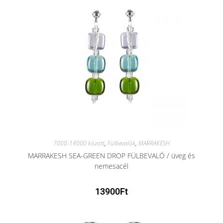
7000-14000 között
,
Fülbevalók
,
MARRAKESH
MARRAKESH SEA-GREEN DROP FÜLBEVALÓ / üveg és
nemesacél
13900
Ft