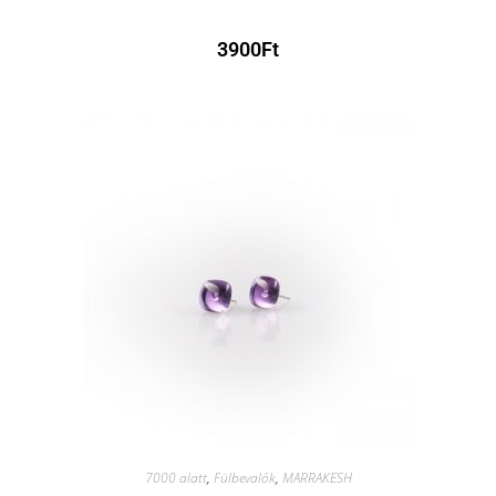
3900
Ft
7000 alatt
,
Fülbevalók
,
MARRAKESH