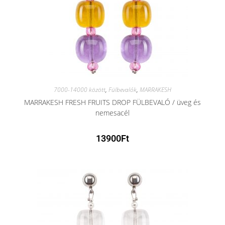
7000-14000 között
,
Fülbevalók
,
MARRAKESH
MARRAKESH FRESH FRUITS DROP FÜLBEVALÓ / üveg és
nemesacél
13900
Ft