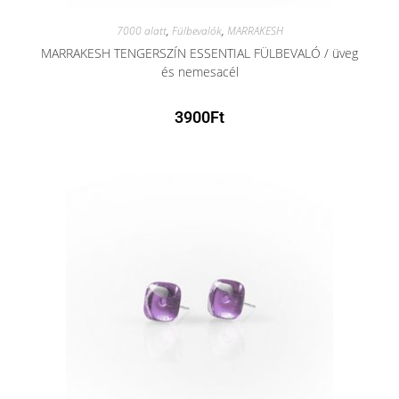
7000 alatt
,
Fülbevalók
,
MARRAKESH
MARRAKESH TENGERSZÍN ESSENTIAL FÜLBEVALÓ / üveg
és nemesacél
3900
Ft