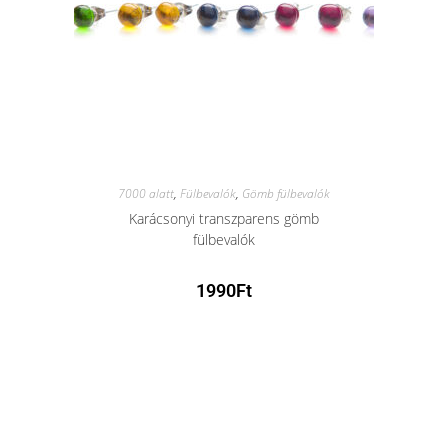
7000 alatt
,
Fülbevalók
,
Gömb fülbevalók
Karácsonyi transzparens gömb
fülbevalók
1990
Ft