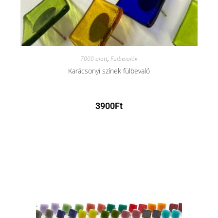
7000 alatt
,
Fülbevalók
Karácsonyi színek fülbevaló
3900
Ft