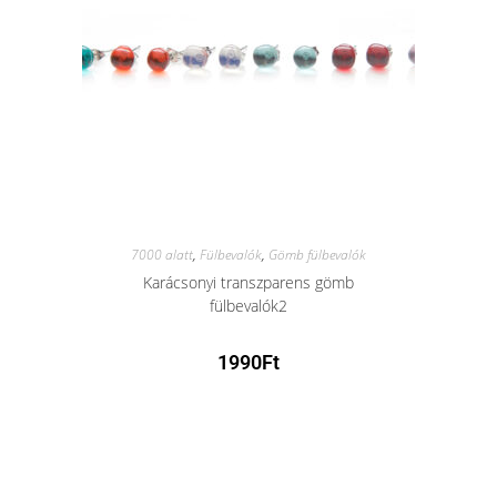
7000 alatt
,
Fülbevalók
,
Gömb fülbevalók
Karácsonyi transzparens gömb
fülbevalók2
1990
Ft