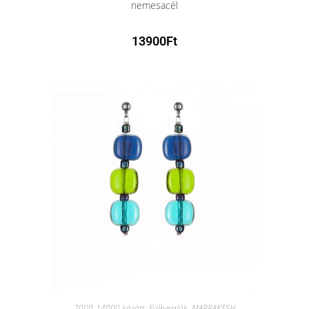
nemesacél
13900
Ft
7000-14000 között
,
Fülbevalók
,
MARRAKESH