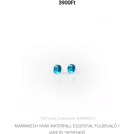
3900
Ft
7000 alatt
,
Fülbevalók
,
MARRAKESH
MARRAKESH NYÁR WATERFALL ESSENTIAL FÜLBEVALÓ /
üveg és nemesacél