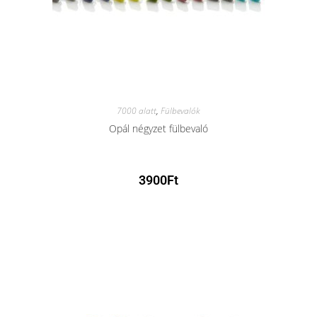
7000 alatt
,
Fülbevalók
Opál négyzet fülbevaló
3900
Ft