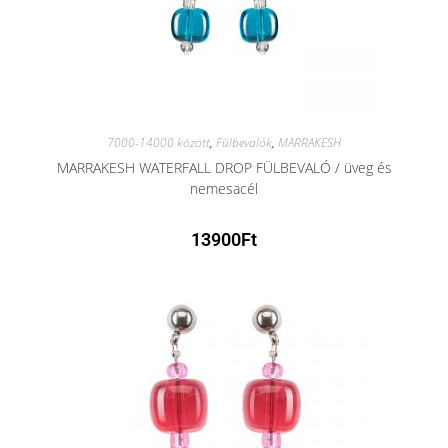
7000-14000 között
,
Fülbevalók
,
MARRAKESH
MARRAKESH WATERFALL DROP FÜLBEVALÓ / üveg és
nemesacél
13900
Ft