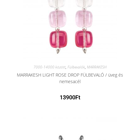
7000-14000 között
,
Fülbevalók
,
MARRAKESH
MARRAKESH LIGHT ROSE DROP FÜLBEVALÓ / üveg és
nemesacél
13900
Ft