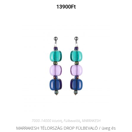
13900
Ft
7000-14000 között
,
Fülbevalók
,
MARRAKESH
MARRAKESH TÉLORSZÁG DROP FÜLBEVALÓ / üveg és