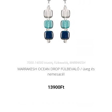
7000-14000 között
,
Fülbevalók
,
MARRAKESH
MARRAKESH OCEAN DROP FÜLBEVALÓ / üveg és
nemesacél
13900
Ft