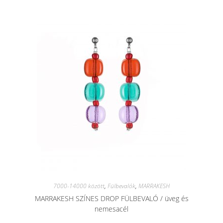
7000-14000 között
,
Fülbevalók
,
MARRAKESH
MARRAKESH SZÍNES DROP FÜLBEVALÓ / üveg és
nemesacél