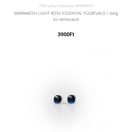
7000 alatt
,
Fülbevalók
,
MARRAKESH
MARRAKESH LIGHT ROSE ESSENTIAL FÜLBEVALÓ / üveg
és nemesacél
3900
Ft