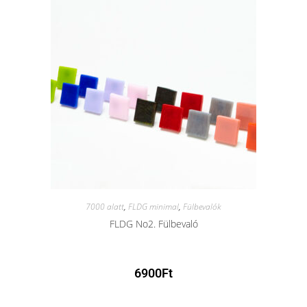
7000 alatt
,
FLDG minimal
,
Fülbevalók
FLDG No2. Fülbevaló
6900
Ft