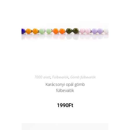
7000 alatt
,
Fülbevalók
,
Gömb fülbevalók
Karácsonyi opál gömb
fülbevalók
1990
Ft