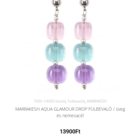
7000-14000 között
,
Fülbevalók
,
MARRAKESH
MARRAKESH AQUA GLAMOUR DROP FÜLBEVALÓ / üveg
és nemesacél
13900
Ft