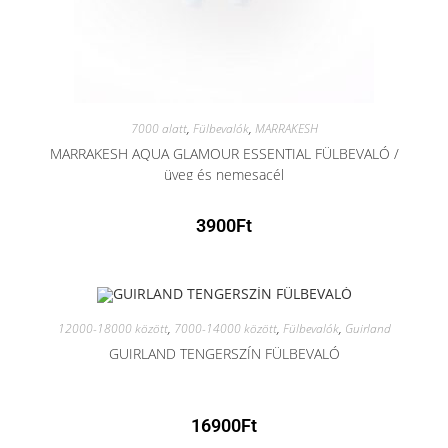
7000 alatt
,
Fülbevalók
,
MARRAKESH
MARRAKESH AQUA GLAMOUR ESSENTIAL FÜLBEVALÓ /
üveg és nemesacél
3900
Ft
12000-18000 között
,
7000-14000 között
,
Fülbevalók
,
Guirland
GUIRLAND TENGERSZÍN FÜLBEVALÓ
16900
Ft