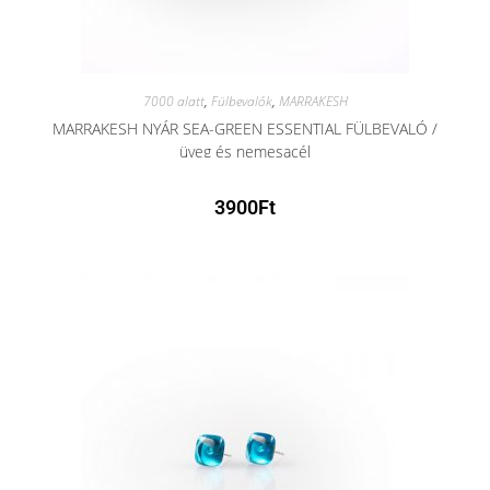
7000 alatt
,
Fülbevalók
,
MARRAKESH
MARRAKESH NYÁR SEA-GREEN ESSENTIAL FÜLBEVALÓ /
üveg és nemesacél
3900
Ft