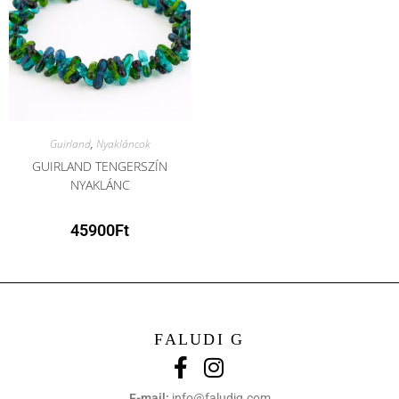
Guirland
,
Nyakláncok
GUIRLAND TENGERSZÍN
NYAKLÁNC
45900
Ft
FALUDI G
E-mail:
info@faludig.com