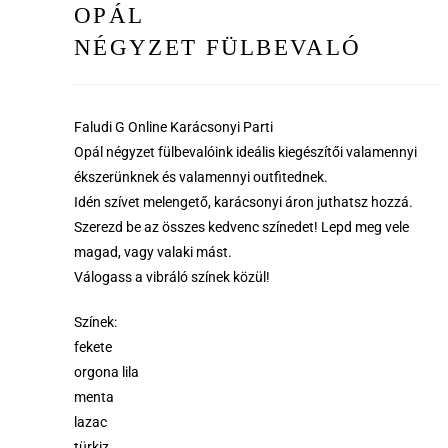
OPÁL
NÉGYZET FÜLBEVALÓ
Faludi G Online Karácsonyi Parti
Opál négyzet fülbevalóink ideális kiegészítői valamennyi
ékszerünknek és valamennyi outfitednek.
Idén szívet melengető, karácsonyi áron juthatsz hozzá.
Szerezd be az összes kedvenc színedet! Lepd meg vele
magad, vagy valaki mást.
Válogass a vibráló színek közül!
Színek:
fekete
orgona lila
menta
lazac
türkiz