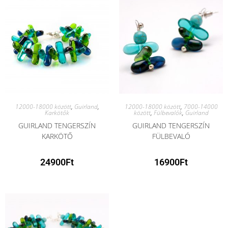
12000-18000 között
,
Guirland
,
12000-18000 között
,
7000-14000
Karkötők
között
,
Fülbevalók
,
Guirland
GUIRLAND TENGERSZÍN
GUIRLAND TENGERSZÍN
KARKÖTŐ
FÜLBEVALÓ
24900
Ft
16900
Ft