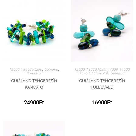
12000-18000 között
,
Guirland
,
12000-18000 között
,
7000-14000
Karkötők
között
,
Fülbevalók
,
Guirland
GUIRLAND TENGERSZÍN
GUIRLAND TENGERSZÍN
KARKÖTŐ
FÜLBEVALÓ
24900
Ft
16900
Ft