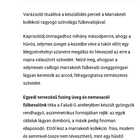
Varázsold rituálévá a készülődés perceit a Marrakesh
kollekció ragyogó színvilágú fülbevalójával.
Kapcsolódj önmagadhoz néhány másodpercre, ahogy a
hűvös, selymes üveget a kezedbe véve a tükör előtt egy
lélegzetvételnyi szünetre megállsz és felveszed az erre a
napra választott színeidet. Nézd meg, ahogyan a
selymesen csillogó marrakesh fülbevaló üveggyöngyei
lágyan keretezik az arcod, felragyogtatva természetes
színeidet.
E
gyedi tervezésű fusing üveg és nemesacél
fülbevalónk
titka a Faludi G atelierjében készült gyöngyök
rendhagyó, aszimmetrikus formájában rejlik: az egyik
oldaluk lágyan domború, a másik pedig finoman
ellaposodó. Ettől lesz a marrakesh kollekció friss, modern
és semmivel össze nem téveszthető, mint egy hűsítő