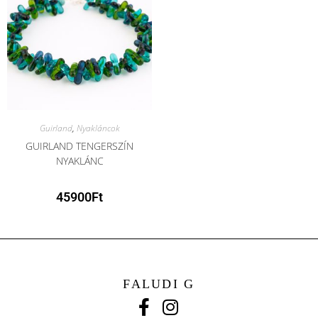
Guirland
,
Nyakláncok
GUIRLAND TENGERSZÍN
NYAKLÁNC
45900
Ft
FALUDI G