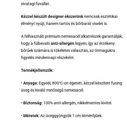
sivatagi fuvallat.
K
ézzel készült designer ékszerünk
nemcsak esztétikai
élményt nyújt, hanem tartós és bőrbarát viselet is.
A felhasznált prémium nemesacél alkatrészek garantálják,
hogy a fülbevaló
anti-allergén
legyen, így az érzékeny
bőrűek számára is tökéletes választás, az önmagukra
figyelés mindennapi részeként.
Termékjellemzők:
•
Anyaga:
Egyedi, 800°C-on égetett, kézzel készített fusing
üveg és kiváló minőségű nemesacél.
•
Biztonság:
100% anti-allergén, nikkelmentes kivitel.
•
Méretek:
Az üveggyöngyök 1 cm átmérőjűek.