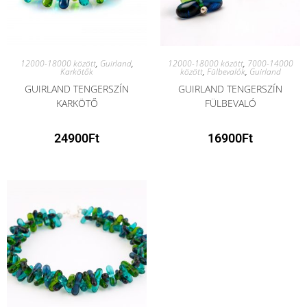
12000-18000 között
,
Guirland
,
12000-18000 között
,
7000-14000
Karkötők
között
,
Fülbevalók
,
Guirland
GUIRLAND TENGERSZÍN
GUIRLAND TENGERSZÍN
KARKÖTŐ
FÜLBEVALÓ
24900
Ft
16900
Ft