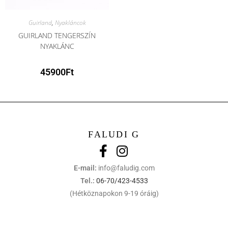
Guirland
,
Nyakláncok
GUIRLAND TENGERSZÍN
NYAKLÁNC
45900
Ft
FALUDI G
E-mail:
info@faludig.com
Tel.:
06-70/423-4533
(Hétköznapokon 9-19 óráig)