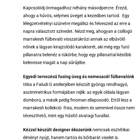
Kapcsolódj önmagadhoz néhány másodpercre. Érezd,
ahogy a hűvös, selymes üveget a kezedben tartod. Egy
lélegzetvételnyi szünetre megállsz és felveszed az erre a
napra választott színedet. Nézd meg, ahogyan a csillogó
marrakesh fülbevaló visszatükrözi annak az elbűvölő
nőnek a lágyan kirajzolódó karakterét, aki még egy futó
pillanatra belenéz a tükörbe, hogy egy pillanattal később
belevesse magát a nap sűrűjébe.
E
gyedi tervezésű fusing üveg és nemesacél fülbevalónk
titka a Faludi G atelierjében készült gyöngy rendhagyó,
aszimmetrikus formájában rejlik: az egyik oldala lágyan
domború, a másik pedig finoman ellaposodó. Ettől lesz a
marrakesh kollekció friss, modern és semmivel össze nem
téveszthető, mint egy hűsítő sivatagi fuvallat.
K
ézzel készült designer ékszerünk
nemcsak esztétikai
élményt nyújt, hanem tartós és bőrbarát viselet is.