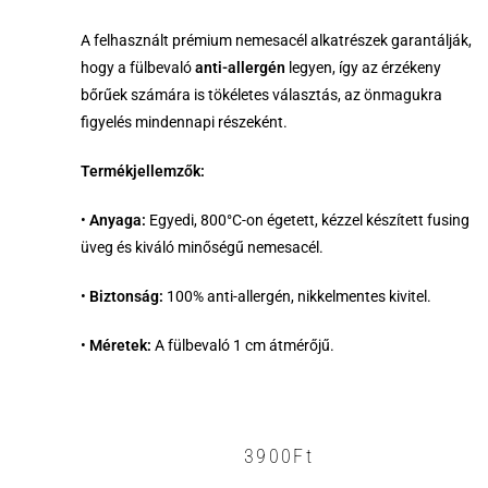
A felhasznált prémium nemesacél alkatrészek garantálják,
hogy a fülbevaló
anti-allergén
legyen, így az érzékeny
bőrűek számára is tökéletes választás, az önmagukra
figyelés mindennapi részeként.
Termékjellemzők:
•
Anyaga:
Egyedi, 800°C-on égetett, kézzel készített fusing
üveg és kiváló minőségű nemesacél.
•
Biztonság:
100% anti-allergén, nikkelmentes kivitel.
•
Méretek:
A fülbevaló 1 cm átmérőjű.
3900
Ft