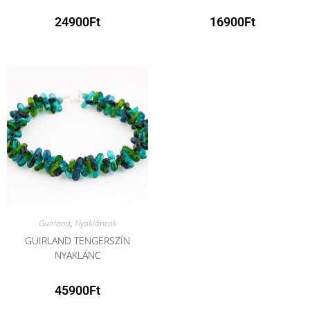
24900
Ft
16900
Ft
Guirland
,
Nyakláncok
GUIRLAND TENGERSZÍN
NYAKLÁNC
45900
Ft