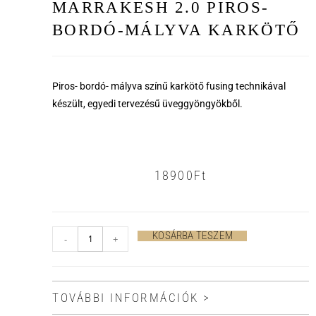
MARRAKESH 2.0 PIROS-
BORDÓ-MÁLYVA KARKÖTŐ
Piros- bordó- mályva színű karkötő fusing technikával
készült, egyedi tervezésű üveggyöngyökből.
18900
Ft
KOSÁRBA TESZEM
-
+
TOVÁBBI INFORMÁCIÓK >