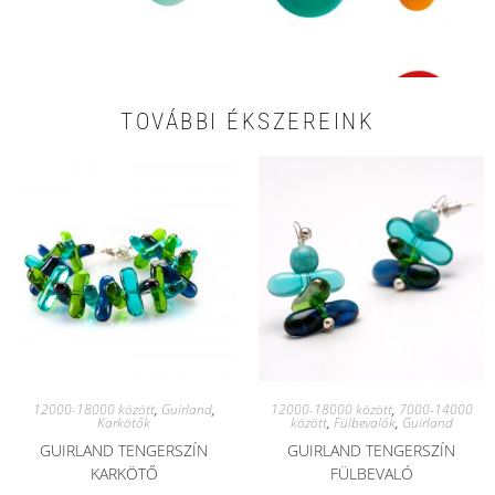
TOVÁBBI ÉKSZEREINK
12000-18000 között
,
Guirland
,
12000-18000 között
,
7000-14000
Karkötők
között
,
Fülbevalók
,
Guirland
GUIRLAND TENGERSZÍN
GUIRLAND TENGERSZÍN
KARKÖTŐ
FÜLBEVALÓ