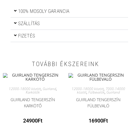
100% MOSOLY GARANCIA
SZÁLLÍTÁS
FIZETÉS
TOVÁBBI ÉKSZEREINK
12000-18000 között
,
Guirland
,
12000-18000 között
,
7000-14000
Karkötők
között
,
Fülbevalók
,
Guirland
GUIRLAND TENGERSZÍN
GUIRLAND TENGERSZÍN
KARKÖTŐ
FÜLBEVALÓ
24900
Ft
16900
Ft