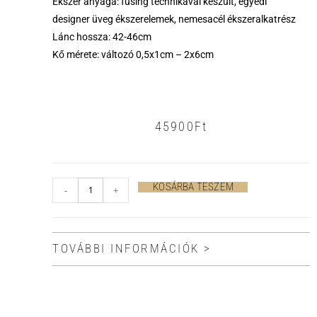
Ékszer anyaga: fusing technikával készült, egyedi
designer üveg ékszerelemek, nemesacél ékszeralkatrész
Lánc hossza: 42-46cm
Kő mérete: változó 0,5x1cm – 2x6cm
45900
Ft
KOSÁRBA TESZEM
-
+
TOVÁBBI INFORMÁCIÓK >