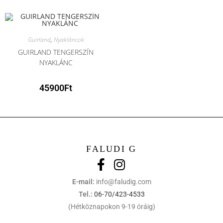
Guirland
,
Nyakláncok
GUIRLAND TENGERSZÍN
NYAKLÁNC
45900
Ft
FALUDI G
E-mail:
info@faludig.com
Tel.:
06-70/423-4533
(Hétköznapokon 9-19 óráig)