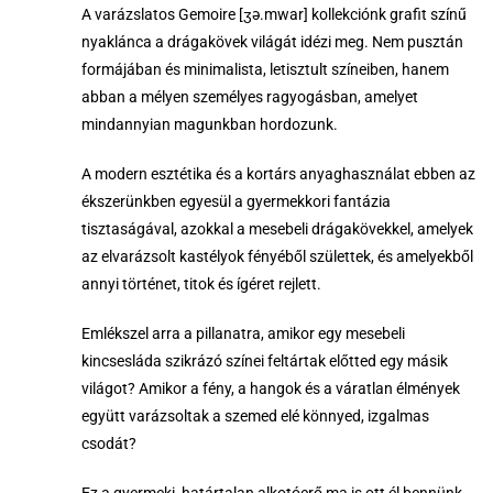
A varázslatos Gemoire [ʒə.mwar] kollekciónk grafit színű
nyaklánca a drágakövek világát idézi meg. Nem pusztán
formájában és minimalista, letisztult színeiben, hanem
abban a mélyen személyes ragyogásban, amelyet
mindannyian magunkban hordozunk.
A modern esztétika és a kortárs anyaghasználat ebben az
ékszerünkben egyesül a gyermekkori fantázia
tisztaságával, azokkal a mesebeli drágakövekkel, amelyek
az elvarázsolt kastélyok fényéből születtek, és amelyekből
annyi történet, titok és ígéret rejlett.
Emlékszel arra a pillanatra, amikor egy mesebeli
kincsesláda szikrázó színei feltártak előtted egy másik
világot? Amikor a fény, a hangok és a váratlan élmények
együtt varázsoltak a szemed elé könnyed, izgalmas
csodát?
Ez a gyermeki, határtalan alkotóerő ma is ott él bennünk,