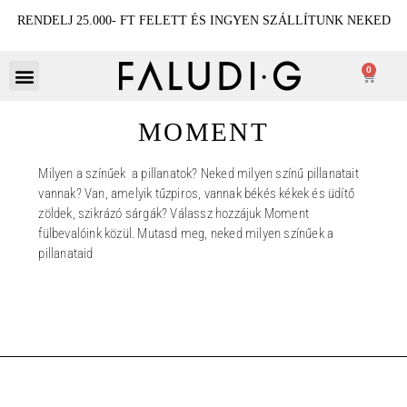
RENDELJ 25.000- FT FELETT ÉS INGYEN SZÁLLÍTUNK NEKED
0
MOMENT
Milyen a színűek a pillanatok? Neked milyen színű pillanatait
vannak? Van, amelyik tűzpiros, vannak békés kékek és üdítő
zöldek, szikrázó sárgák? Válassz hozzájuk Moment
fülbevalóink közül. Mutasd meg, neked milyen színűek a
pillanataid