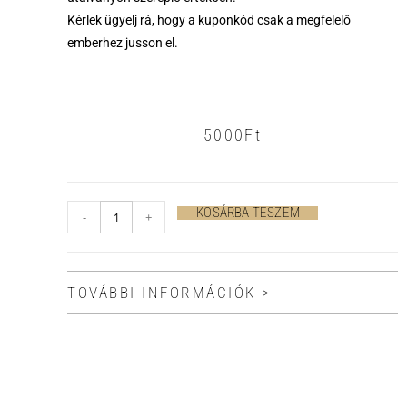
Kérlek ügyelj rá, hogy a kuponkód csak a megfelelő
emberhez jusson el.
5000
Ft
KOSÁRBA TESZEM
-
+
TOVÁBBI INFORMÁCIÓK >