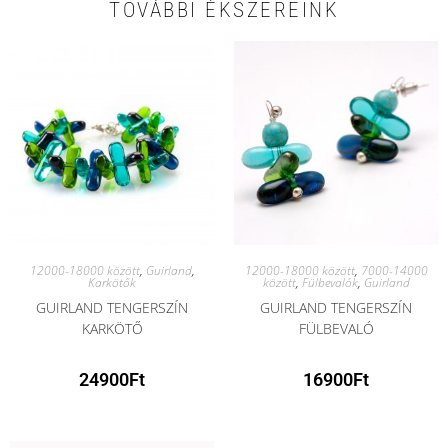
TOVÁBBI ÉKSZEREINK
12000-18000 között
,
Guirland
,
12000-18000 között
,
7000-14000
Karkötők
között
,
Fülbevalók
,
Guirland
GUIRLAND TENGERSZÍN
GUIRLAND TENGERSZÍN
KARKÖTŐ
FÜLBEVALÓ
24900
Ft
16900
Ft