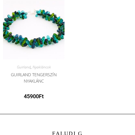
Guirland
,
Nyakláncok
GUIRLAND TENGERSZÍN
NYAKLÁNC
45900
Ft
FALUDI G