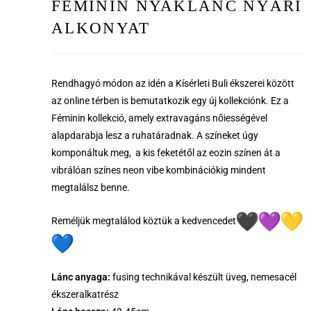
FÉMININ NYAKLÁNC NYÁRI
ALKONYAT
Rendhagyó módon az idén a Kísérleti Buli ékszerei között
az online térben is bemutatkozik egy új kollekciónk. Ez a
Féminin kollekció, amely extravagáns nőiességével
alapdarabja lesz a ruhatáradnak. A színeket úgy
komponáltuk meg, a kis feketétől az eozin színen át a
vibrálóan színes neon vibe kombinációkig mindent
megtalálsz benne.
Reméljük megtalálod köztük a kedvencedet
Lánc anyaga:
fusing technikával készült üveg, nemesacél
ékszeralkatrész