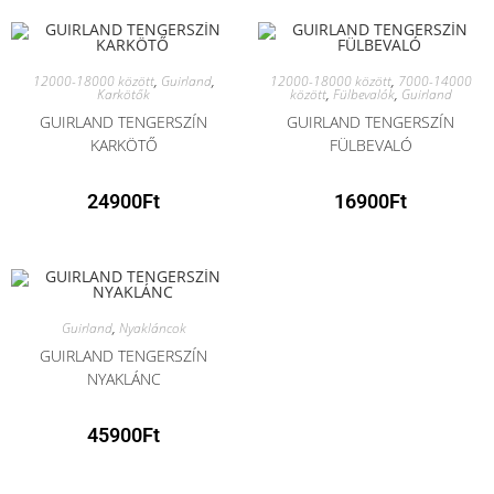
12000-18000 között
,
Guirland
,
12000-18000 között
,
7000-14000
Karkötők
között
,
Fülbevalók
,
Guirland
GUIRLAND TENGERSZÍN
GUIRLAND TENGERSZÍN
KARKÖTŐ
FÜLBEVALÓ
24900
Ft
16900
Ft
Guirland
,
Nyakláncok
GUIRLAND TENGERSZÍN
NYAKLÁNC
45900
Ft