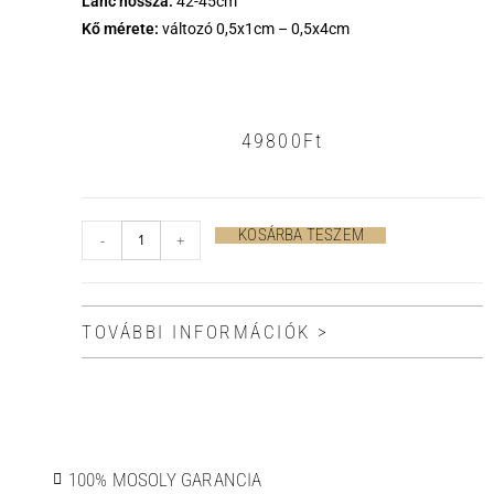
Lánc hossza:
42-45cm
Kő mérete:
változó 0,5x1cm – 0,5x4cm
49800
Ft
KOSÁRBA TESZEM
-
+
TOVÁBBI INFORMÁCIÓK >
100% MOSOLY GARANCIA