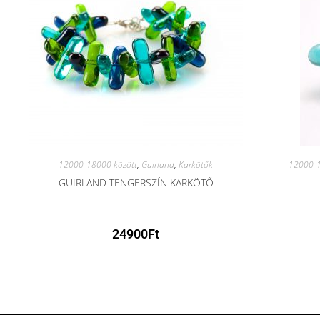
12000-18000 között
,
Guirland
,
Karkötők
12000-1
GUIRLAND TENGERSZÍN KARKÖTŐ
24900
Ft