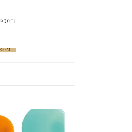
7900
Ft
ESZEM
>