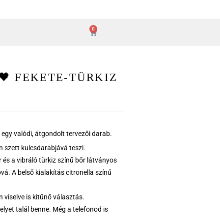
0
🖤 FEKETE-TÜRKIZ
egy valódi, átgondolt tervezői darab.
 szett kulcsdarabjává teszi.
 és a vibráló türkiz színű bőr látványos
. A belső kialakítás citronella színű
viselve is kitűnő választás.
lyet talál benne. Még a telefonod is