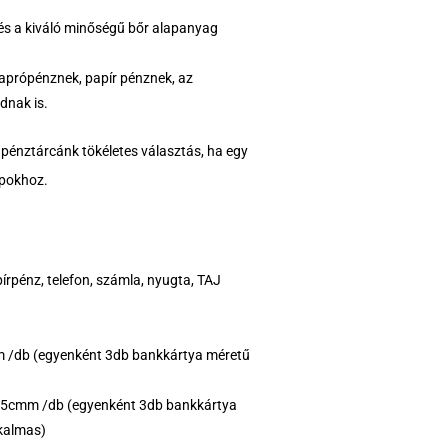
 és a kiváló minőségű bőr alapanyag
 aprópénznek, papír pénznek, az
dnak is.
pénztárcánk tökéletes választás, ha egy
apokhoz.
rpénz, telefon, számla, nyugta, TAJ
 /db (egyenként 3db bankkártya méretű
,5cmm /db (egyenként 3db bankkártya
lkalmas)