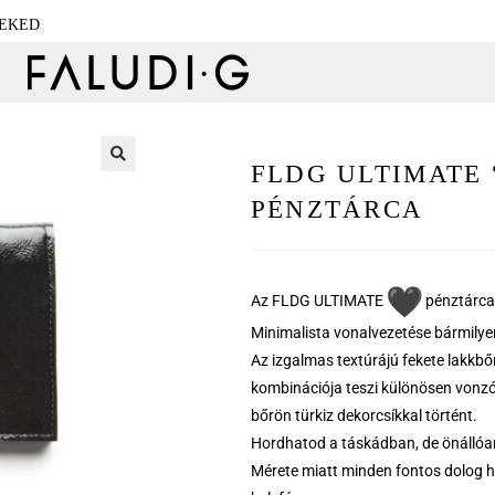
NEKED
FLDG ULTIMATE 
🔍
PÉNZTÁRCA
Az FLDG ULTIMATE
pénztárca 
Minimalista vonalvezetése bármilyen
Az izgalmas textúrájú fekete lakkbőr
kombinációja teszi különösen vonzóvá
bőrön türkiz dekorcsíkkal történt.
Hordhatod a táskádban, de önállóan 
Mérete miatt minden fontos dolog he