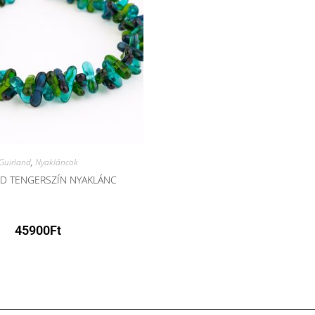
Guirland
,
Nyakláncok
D TENGERSZÍN NYAKLÁNC
45900
Ft