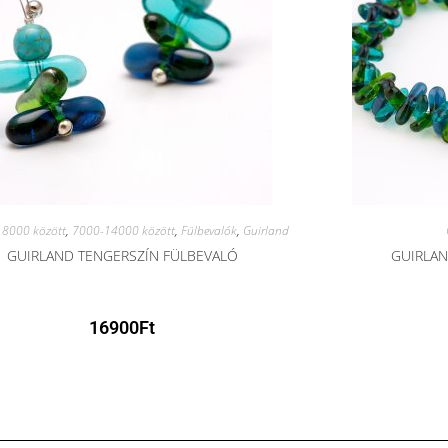
8000 között
,
7000-14000 között
,
Fülbevalók
,
Guirland
GUIRLAND TENGERSZÍN FÜLBEVALÓ
GUIRLAN
16900
Ft