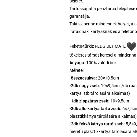
belefér.
Tartósságát a pénztárca felépítése
garantálja.
Találsz benne mindennek helyet, az
irataidnak, kártyáknak és a telefono
Fekete-türkiz FLDG ULTIMATE
tökéletes társat keresel a mindenn
Anyaga:
100% valódi bőr
Méretei:
-összecsukva:
20×10,5cm
-2db nagy zseb:
19×9,5cm /db (papí
kártya, stb tárolására alkalmas)
-1db zippzáras zseb:
19×9,5cm
-3db álló kártya tartó zseb:
6×7,5cm
plasztikkártya tárolására alkalmas)
-2db fekvő kártya tartó zseb:
5,5×9
méretű plasztikkártya tárolására a