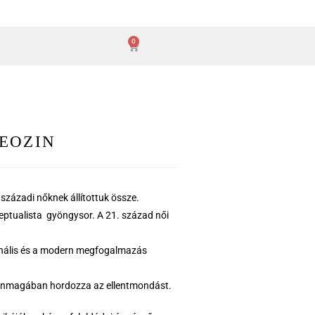
0
 EOZIN
századi nőknek állítottuk össze.
ptualista gyöngysor. A 21. század női
cionális és a modern megfogalmazás
önmagában hordozza az ellentmondást.