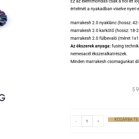
Ez az ellentmondás csak a női lét l
értelmét a nyakadban viselve nyeri e
marrakesh 2.0 nyaklánc (hossz: 42
marrakesh 2.0 karkötő (hossz: 18-
marrakesh 2.0 fülbevaló (méret 1x
Az ékszerek anyaga:
fusing technik
nemesacél ékszeralkatrészek.
Minden marrakesh csomagunkat dís
5
KOSÁRBA T
-
+