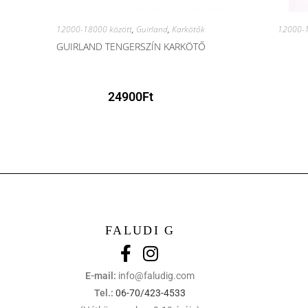
12000-18000 között
,
Guirland
,
Karkötők
12000-1
GUIRLAND TENGERSZÍN KARKÖTŐ
24900
Ft
FALUDI G
E-mail:
info@faludig.com
Tel.:
06-70/423-4533