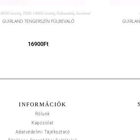
8000 között
,
7000-14000 között
,
Fülbevalók
,
Guirland
GUIRLAND TENGERSZÍN FÜLBEVALÓ
GUIRLAN
16900
Ft
INFORMÁCIÓK
Rólunk
Kapcsolat
Adatvédelmi Tájékoztató