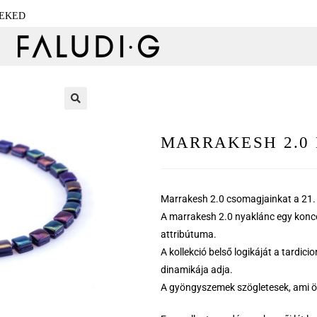
NEKED
🔍
MARRAKESH 2.0
Marrakesh 2.0 csomagjainkat a 21. 
A marrakesh 2.0 nyaklánc egy konce
attribútuma.
A kollekció belső logikáját a tardi
dinamikája adja.
A gyöngyszemek szögletesek, ami 