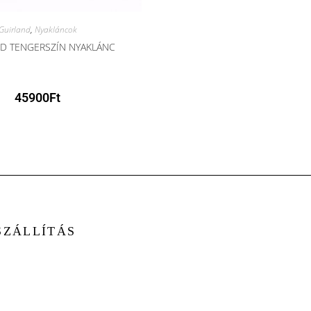
Guirland
,
Nyakláncok
D TENGERSZÍN NYAKLÁNC
45900
Ft
SZÁLLÍTÁS