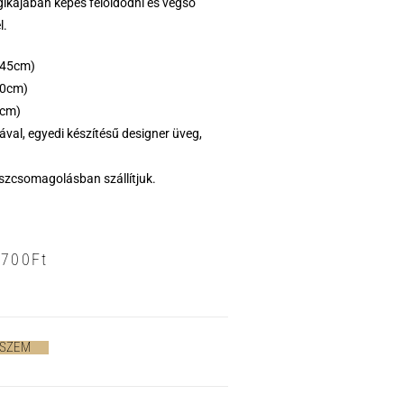
ogikájában képes feloldódni és végső
l.
-45cm)
20cm)
1cm)
ával, egyedi készítésű designer üveg,
zcsomagolásban szállítjuk.
9700
Ft
ESZEM