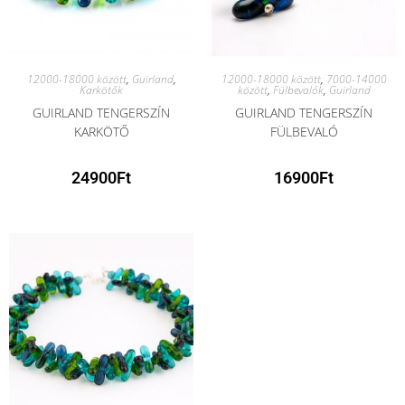
12000-18000 között
,
Guirland
,
12000-18000 között
,
7000-14000
Karkötők
között
,
Fülbevalók
,
Guirland
GUIRLAND TENGERSZÍN
GUIRLAND TENGERSZÍN
KARKÖTŐ
FÜLBEVALÓ
24900
Ft
16900
Ft