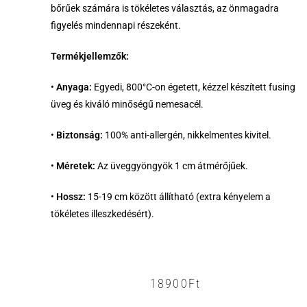
bőrűek számára is tökéletes választás, az önmagadra
figyelés mindennapi részeként.
Termékjellemzők:
•
Anyaga:
Egyedi, 800°C-on égetett, kézzel készített fusing
üveg és kiváló minőségű nemesacél.
•
Biztonság:
100% anti-allergén, nikkelmentes kivitel.
•
Méretek:
Az üveggyöngyök 1 cm átmérőjűek.
•
Hossz:
15-19 cm között állítható (extra kényelem a
tökéletes illeszkedésért).
18900
Ft