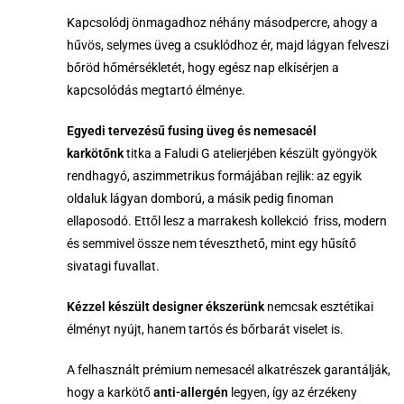
Kapcsolódj önmagadhoz néhány másodpercre, ahogy a
hűvös, selymes üveg a csuklódhoz ér, majd lágyan felveszi
bőröd hőmérsékletét, hogy egész nap elkísérjen a
kapcsolódás megtartó élménye.
E
gyedi tervezésű fusing üveg és nemesacél
karkötőnk
titka a Faludi G atelierjében készült gyöngyök
rendhagyó, aszimmetrikus formájában rejlik: az egyik
oldaluk lágyan domború, a másik pedig finoman
ellaposodó. Ettől lesz a marrakesh kollekció friss, modern
és semmivel össze nem téveszthető, mint egy hűsítő
sivatagi fuvallat.
K
ézzel készült designer ékszerünk
nemcsak esztétikai
élményt nyújt, hanem tartós és bőrbarát viselet is.
A felhasznált prémium nemesacél alkatrészek garantálják,
hogy a karkötő
anti-allergén
legyen, így az érzékeny