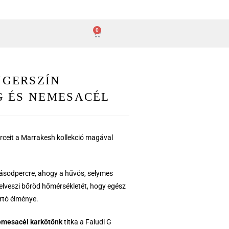
0
GERSZÍN
G ÉS NEMESACÉL
rceit a Marrakesh kollekció magával
odpercre, ahogy a hűvös, selymes
elveszi bőröd hőmérsékletét, hogy egész
rtó élménye.
nemesacél karkötőnk
titka a Faludi G