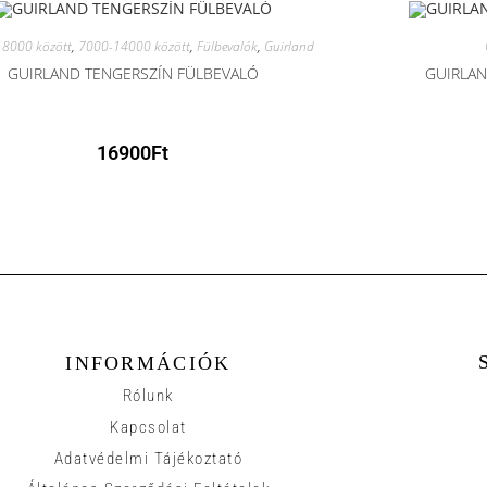
8000 között
,
7000-14000 között
,
Fülbevalók
,
Guirland
GUIRLAND TENGERSZÍN FÜLBEVALÓ
GUIRLAN
16900
Ft
INFORMÁCIÓK
Rólunk
Kapcsolat
Adatvédelmi Tájékoztató