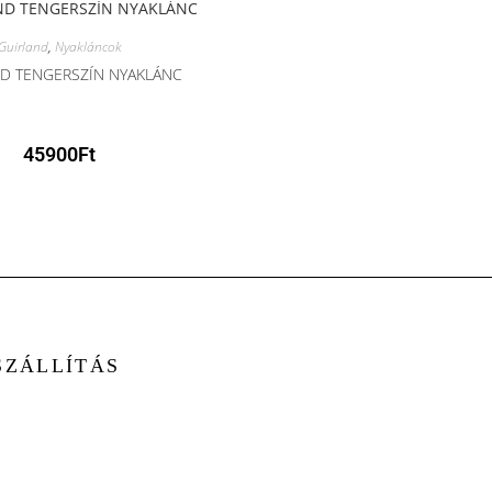
Guirland
,
Nyakláncok
D TENGERSZÍN NYAKLÁNC
45900
Ft
SZÁLLÍTÁS