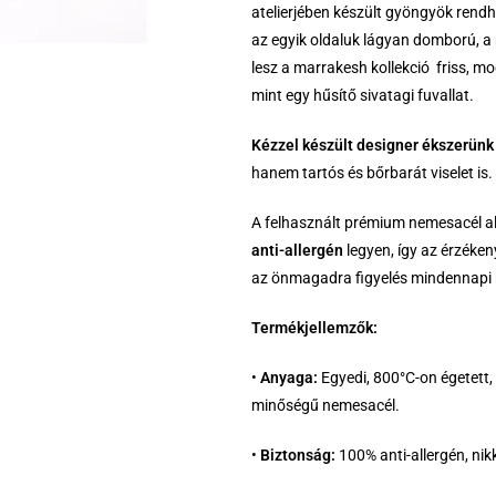
atelierjében készült gyöngyök rendh
az egyik oldaluk lágyan domború, a 
lesz a marrakesh kollekció friss, m
mint egy hűsítő sivatagi fuvallat.
K
ézzel készült designer ékszerünk
hanem tartós és bőrbarát viselet is.
A felhasznált prémium nemesacél al
anti-allergén
legyen, így az érzéken
az önmagadra figyelés mindennapi 
Termékjellemzők:
•
Anyaga:
Egyedi, 800°C-on égetett, 
minőségű nemesacél.
•
Biztonság:
100% anti-allergén, nikk