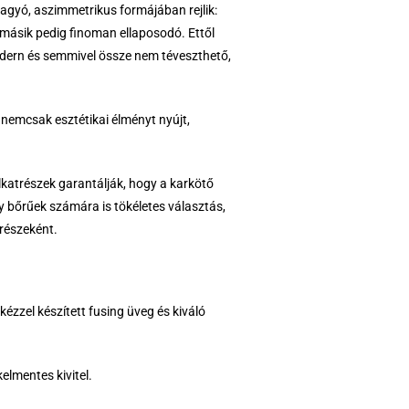
agyó, aszimmetrikus formájában rejlik:
másik pedig finoman ellaposodó. Ettől
odern és semmivel össze nem téveszthető,
nemcsak esztétikai élményt nyújt,
katrészek garantálják, hogy a karkötő
y bőrűek számára is tökéletes választás,
részeként.
kézzel készített fusing üveg és kiváló
elmentes kivitel.