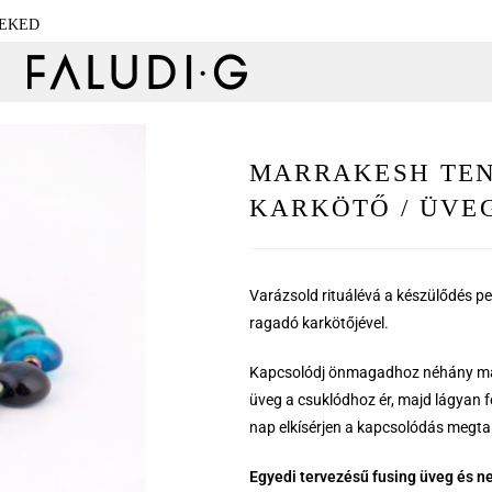
NEKED
MARRAKESH TEN
KARKÖTŐ / ÜVE
Varázsold rituálévá a készülődés pe
ragadó karkötőjével.
Kapcsolódj önmagadhoz néhány más
üveg a csuklódhoz ér, majd lágyan f
nap elkísérjen a kapcsolódás megta
E
gyedi tervezésű fusing üveg és 