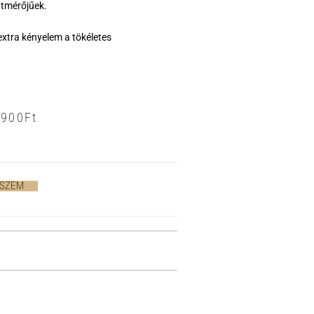
tmérőjűek.
extra kényelem a tökéletes
8900
Ft
ESZEM
>