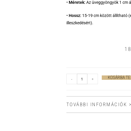
•
Méretek:
Az üveggyöngyök 1 cm á
•
Hossz:
15-19 cm között állítható (
illeszkedésért).
1
KOSÁRBA T
-
+
TOVÁBBI INFORMÁCIÓK 