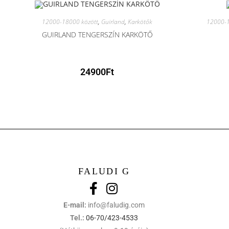
12000-18000 között
,
Guirland
,
Karkötők
12000-1
GUIRLAND TENGERSZÍN KARKÖTŐ
24900
Ft
FALUDI G
E-mail:
info@faludig.com
Tel.:
06-70/423-4533