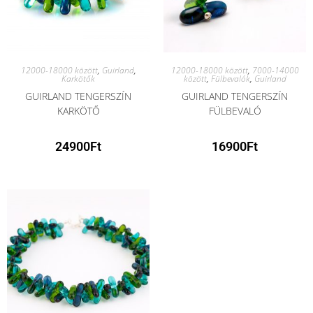
12000-18000 között
,
Guirland
,
12000-18000 között
,
7000-14000
Karkötők
között
,
Fülbevalók
,
Guirland
GUIRLAND TENGERSZÍN
GUIRLAND TENGERSZÍN
KARKÖTŐ
FÜLBEVALÓ
24900
Ft
16900
Ft