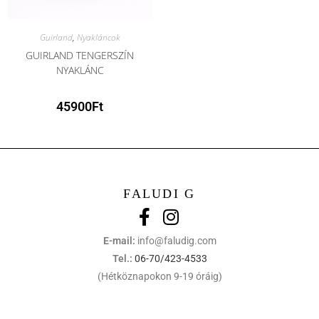
Guirland
,
Nyakláncok
GUIRLAND TENGERSZÍN
NYAKLÁNC
45900
Ft
FALUDI G
E-mail:
info@faludig.com
Tel.:
06-70/423-4533
(Hétköznapokon 9-19 óráig)