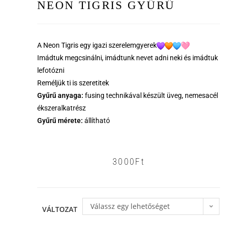
NEON TIGRIS GYŰRŰ
A Neon Tigris egy igazi szerelemgyerek
Imádtuk megcsinálni, imádtunk nevet adni neki és imádtuk
lefotózni
Reméljük ti is szeretitek
Gyűrű anyaga:
fusing technikával készült üveg, nemesacél
ékszeralkatrész
Gyűrű mérete:
állítható
3000
Ft
Válassz egy lehetőséget
VÁLTOZAT