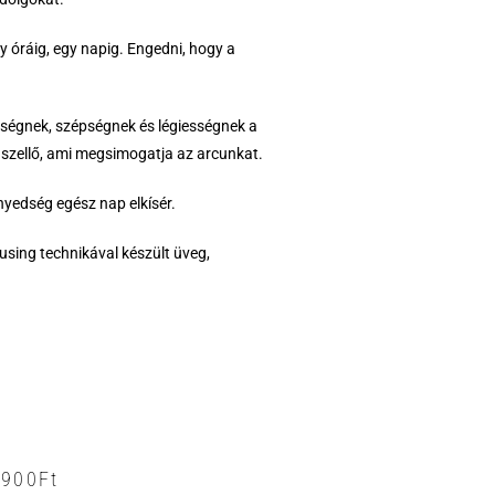
gy óráig, egy napig. Engedni, hogy a
ségnek, szépségnek és légiességnek a
szellő, ami megsimogatja az arcunkat.
nyedség egész nap elkísér.
using technikával készült üveg,
3900
Ft