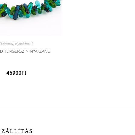
Guirland
,
Nyakláncok
D TENGERSZÍN NYAKLÁNC
45900
Ft
SZÁLLÍTÁS