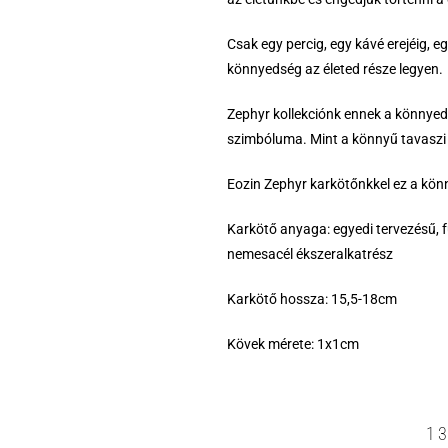
Csak egy percig, egy kávé erejéig, e
könnyedség az életed része legyen.
Zephyr kollekciónk ennek a könnyed
szimbóluma. Mint a könnyű tavaszi 
Eozin Zephyr karkötőnkkel ez a kön
Karkötő anyaga: egyedi tervezésű, f
nemesacél ékszeralkatrész
Karkötő hossza: 15,5-18cm
Kövek mérete: 1x1cm
1