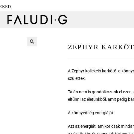
NEKED
ZEPHYR KARKÖT
🔍
A Zephyr kollekció karkötői a könny
születtek.
Talán nem is gondolkozunk el ezen,
eltűnni az életünkből, amit pedig
A könnyedség energiáját.
Azt az energiát, amikor csak minda
az életünkbe és engedjük történni a