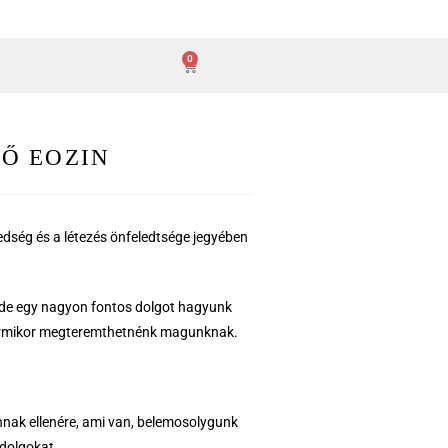
0
Ő EOZIN
edség és a létezés önfeledtsége jegyében
 de egy nagyon fontos dolgot hagyunk
 bármikor megteremthetnénk magunknak.
nnak ellenére, ami van, belemosolygunk
 dolgokat.