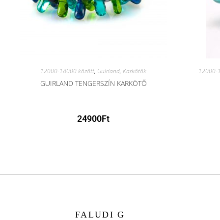
12000-18000 között
,
Guirland
,
Karkötők
12000-1
GUIRLAND TENGERSZÍN KARKÖTŐ
24900
Ft
FALUDI G