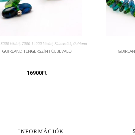
8000 között
,
7000-14000 között
,
Fülbevalók
,
Guirland
GUIRLAND TENGERSZÍN FÜLBEVALÓ
GUIRLAN
16900
Ft
INFORMÁCIÓK