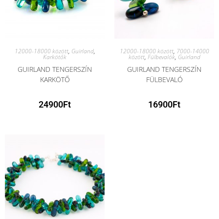
12000-18000 között
,
Guirland
,
12000-18000 között
,
7000-14000
Karkötők
között
,
Fülbevalók
,
Guirland
GUIRLAND TENGERSZÍN
GUIRLAND TENGERSZÍN
KARKÖTŐ
FÜLBEVALÓ
24900
Ft
16900
Ft