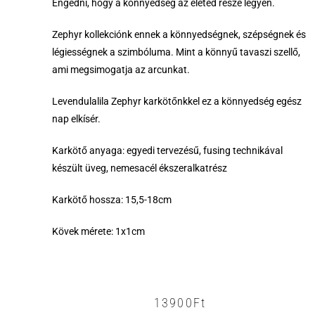
Engedni, hogy a könnyedség az életed része legyen.
Zephyr kollekciónk ennek a könnyedségnek, szépségnek és
légiességnek a szimbóluma. Mint a könnyű tavaszi szellő,
ami megsimogatja az arcunkat.
Levendulalila Zephyr karkötőnkkel ez a könnyedség egész
nap elkísér.
Karkötő anyaga: egyedi tervezésű, fusing technikával
készült üveg, nemesacél ékszeralkatrész
Karkötő hossza: 15,5-18cm
Kövek mérete: 1x1cm
13900
Ft