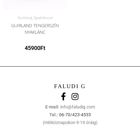
Guirland
,
Nyakláncok
GUIRLAND TENGERSZÍN
NYAKLÁNC
45900
Ft
FALUDI G
E-mail:
info@faludig.com
Tel.:
06-70/423-4533
(Hétköznapokon 9-19 óráig)