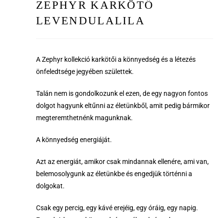
ZEPHYR KARKÖTŐ
LEVENDULALILA
A Zephyr kollekció karkötői a könnyedség és a létezés
önfeledtsége jegyében születtek.
Talán nem is gondolkozunk el ezen, de egy nagyon fontos
dolgot hagyunk eltűnni az életünkből, amit pedig bármikor
megteremthetnénk magunknak.
A könnyedség energiáját.
Azt az energiát, amikor csak mindannak ellenére, ami van,
belemosolygunk az életünkbe és engedjük történni a
dolgokat.
Csak egy percig, egy kávé erejéig, egy óráig, egy napig.